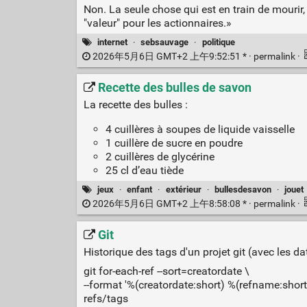
Non. La seule chose qui est en train de mouri
"valeur" pour les actionnaires.»
internet
·
sebsauvage
·
politique
2026年5月6日 GMT+2 上午9:52:51 * ·
permalink
·
Recette des bulles de savon
La recette des bulles :
4 cuillères à soupes de liquide vaisselle
1 cuillère de sucre en poudre
2 cuillères de glycérine
25 cl d’eau tiède
jeux
·
enfant
·
extérieur
·
bullesdesavon
·
jouet
2026年5月6日 GMT+2 上午8:58:08 * ·
permalink
·
Git
Historique des tags d'un projet git (avec les da
git for-each-ref --sort=creatordate \
--format '%(creatordate:short) %(refname:short)
refs/tags