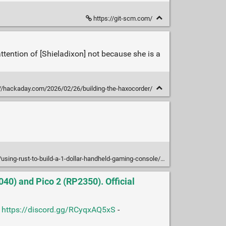
https://git-scm.com/
tention of [Shieladixon] not because she is a
//hackaday.com/2026/02/26/building-the-haxocorder/
o/using-rust-to-build-a-1-dollar-handheld-gaming-console/
40) and Pico 2 (RP2350). Official
:
https://discord.gg/RCyqxAQ5xS
-