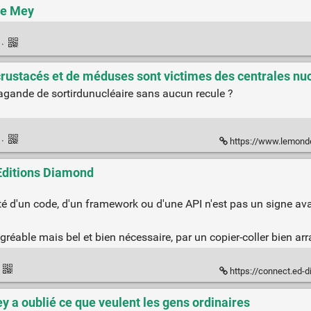
se Mey
k
·
 crustacés et de méduses sont victimes des centrales n
gande de sortirdunucléaire sans aucun recule ?
k
·
https://www.lemonde.fr/planete/article/2026/06/15/pr
 Editions Diamond
té d'un code, d'un framework ou d'une API n'est pas un signe ava
able mais bel et bien nécessaire, par un copier-coller bien arra
·
https://connect.ed-
ey a oublié ce que veulent les gens ordinaires