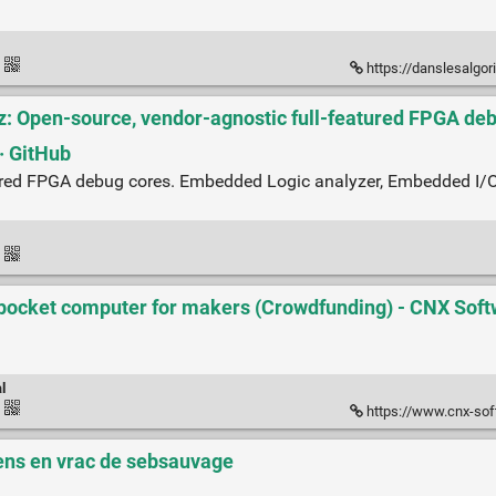
·
https://danslesalgorithmes.
z: Open-source, vendor-agnostic full-featured FPGA de
· GitHub
atured FPGA debug cores. Embedded Logic analyzer, Embedded I
·
pocket computer for makers (Crowdfunding) - CNX Sof
l
·
https://www.cnx-software.co
Liens en vrac de sebsauvage