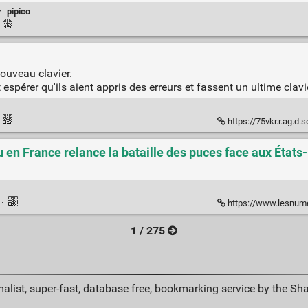
·
pipico
·
ouveau clavier.
 espérer qu'ils aient appris des erreurs et fassent un ultime clavie
·
https://75vkr.r.ag.d.se
en France relance la bataille des puces face aux États
k
·
https://www.lesnumeriques.com/cpu-processeur/
1 / 275
alist, super-fast, database free, bookmarking service by the Sh