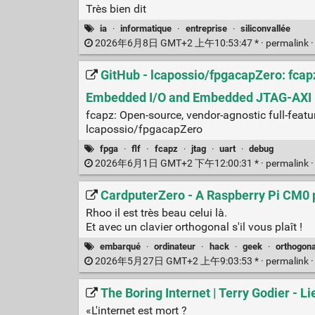
Très bien dit
ia
·
informatique
·
entreprise
·
siliconvallée
2026年6月8日 GMT+2 上午10:53:47 * ·
permalink
GitHub - lcapossio/fpgacapZero: fcap
Embedded I/O and Embedded JTAG-AXI 
fcapz: Open-source, vendor-agnostic full-fe
lcapossio/fpgacapZero
fpga
·
flf
·
fcapz
·
jtag
·
uart
·
debug
2026年6月1日 GMT+2 下午12:00:31 * ·
permalink
CardputerZero - A Raspberry Pi CM0 
Rhoo il est très beau celui là.
Et avec un clavier orthogonal s'il vous plaît !
embarqué
·
ordinateur
·
hack
·
geek
·
orthogona
2026年5月27日 GMT+2 上午9:03:53 * ·
permalink
The Boring Internet | Terry Godier - 
«L'internet est mort ?