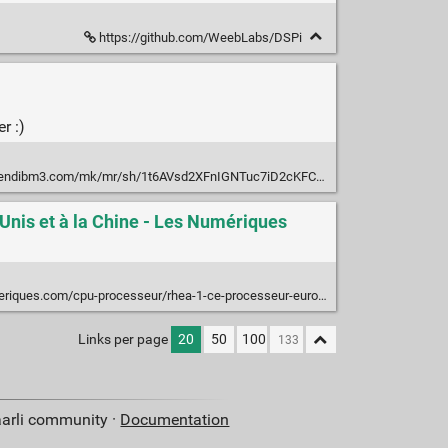
https://github.com/WeebLabs/DSPi
r :)
ndibm3.com/mk/mr/sh/1t6AVsd2XFnIGNTuc7iD2cKFCyJ7qO/FfS5I-xZBvA4
-Unis et à la Chine - Les Numériques
rhea-1-ce-processeur-europeen-concu-en-france-relance-la-bataille-des-puces-face-aux-etats-unis-et-a-la-chine-n239589.html
Links per page
20
50
100
aarli community ·
Documentation