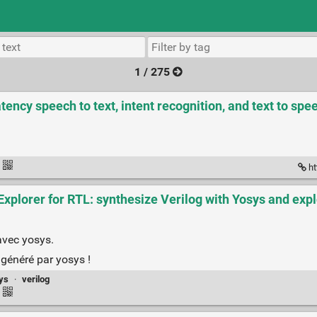
1 / 275
ncy speech to text, intent recognition, and text to spee
·
ht
plorer for RTL: synthesize Verilog with Yosys and explo
avec yosys.
généré par yosys !
ys
·
verilog
·