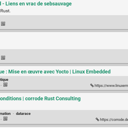
 - Liens en vrac de sebsauvage
 Rust.
·
·
ue : Mise en œuvre avec Yocto | Linux Embedded
tique
k
·
https://www.linuxembedded.f
onditions | corrode Rust Consulting
mation
·
datarace
k
·
https://corrode.d