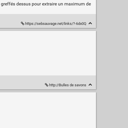
nt greffés dessus pour extraire un maximum de
https://sebsauvage.net/links/?-6dx0Q
http://Bulles de savons