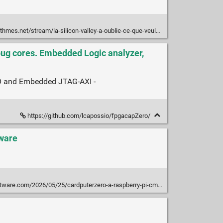
net/stream/la-silicon-valley-a-oublie-ce-que-veulent-les-gens-ordinaires/
bug cores. Embedded Logic analyzer,
/O and Embedded JTAG-AXI -
https://github.com/lcapossio/fpgacapZero/
tware
m/2026/05/25/cardputerzero-a-raspberry-pi-cm0-pocket-computer-for-makers/