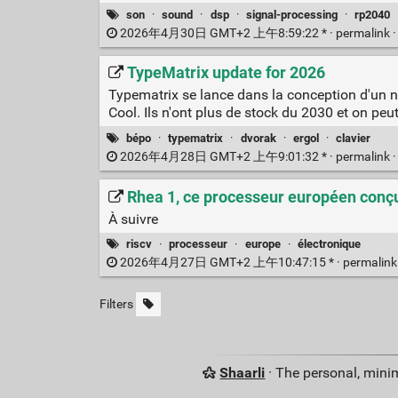
son
·
sound
·
dsp
·
signal-processing
·
rp2040
2026年4月30日 GMT+2 上午8:59:22 * ·
permalink
TypeMatrix update for 2026
Typematrix se lance dans la conception d'un n
Cool. Ils n'ont plus de stock du 2030 et on peut
bépo
·
typematrix
·
dvorak
·
ergol
·
clavier
2026年4月28日 GMT+2 上午9:01:32 * ·
permalink
Rhea 1, ce processeur européen conçu 
À suivre
riscv
·
processeur
·
europe
·
électronique
2026年4月27日 GMT+2 上午10:47:15 * ·
permalin
Filters
Shaarli
· The personal, minim