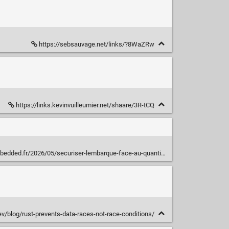
https://sebsauvage.net/links/?8WaZRw
https://links.kevinvuilleumier.net/shaare/3R-tCQ
r/2026/05/securiser-lembarque-face-au-quantique-mise-en-oeuvre-avec-yocto
ev/blog/rust-prevents-data-races-not-race-conditions/