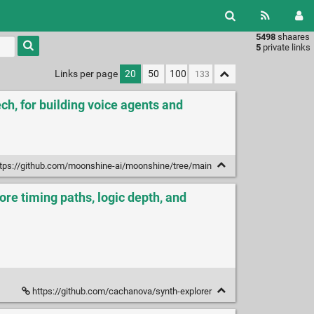
5498
shaares
Type 1 or
5
private links
more
characters
Links per page
20
50
100
for
results.
ch, for building voice agents and
tps://github.com/moonshine-ai/moonshine/tree/main
re timing paths, logic depth, and
https://github.com/cachanova/synth-explorer