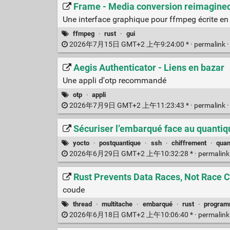
Frame - Media conversion reimagined
Une interface graphique pour ffmpeg écrite en
ffmpeg
·
rust
·
gui
2026年7月15日 GMT+2 上午9:24:00 * ·
permalink
Aegis Authenticator - Liens en bazar
Une appli d'otp recommandé
otp
·
appli
2026年7月9日 GMT+2 上午11:23:43 * ·
permalink
Sécuriser l’embarqué face au quantiq
yocto
·
postquantique
·
ssh
·
chiffrement
·
quan
2026年6月29日 GMT+2 上午10:32:28 * ·
permalin
Rust Prevents Data Races, Not Race C
coude
thread
·
multitache
·
embarqué
·
rust
·
program
2026年6月18日 GMT+2 上午10:06:40 * ·
permalin