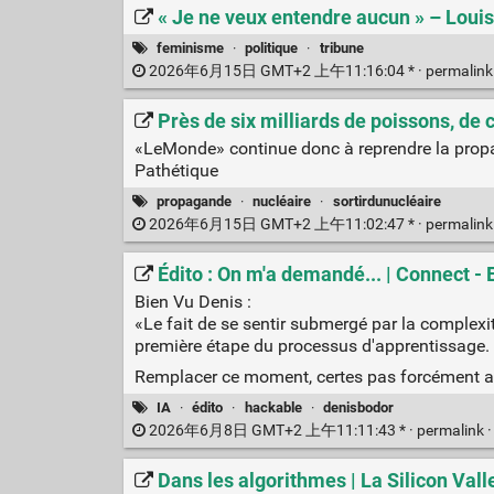
« Je ne veux entendre aucun » – Loui
feminisme
·
politique
·
tribune
2026年6月15日 GMT+2 上午11:16:04 * ·
permalin
Près de six milliards de poissons, de
«LeMonde» continue donc à reprendre la propa
Pathétique
propagande
·
nucléaire
·
sortirdunucléaire
2026年6月15日 GMT+2 上午11:02:47 * ·
permalin
Édito : On m'a demandé... | Connect -
Bien Vu Denis :
«Le fait de se sentir submergé par la complexi
première étape du processus d'apprentissage.
Remplacer ce moment, certes pas forcément agré
IA
·
édito
·
hackable
·
denisbodor
2026年6月8日 GMT+2 上午11:11:43 * ·
permalink
Dans les algorithmes | La Silicon Vall