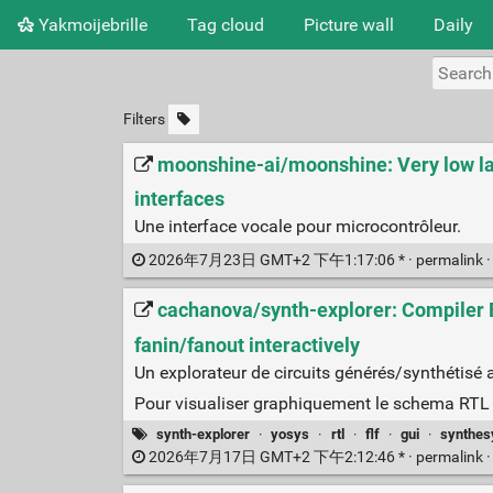
Yakmoijebrille
Tag cloud
Picture wall
Daily
Filters
moonshine-ai/moonshine: Very low late
interfaces
Une interface vocale pour microcontrôleur.
2026年7月23日 GMT+2 下午1:17:06 * ·
permalink
cachanova/synth-explorer: Compiler Ex
fanin/fanout interactively
Un explorateur de circuits générés/synthétisé 
Pour visualiser graphiquement le schema RTL 
synth-explorer
·
yosys
·
rtl
·
flf
·
gui
·
synthes
2026年7月17日 GMT+2 下午2:12:46 * ·
permalink