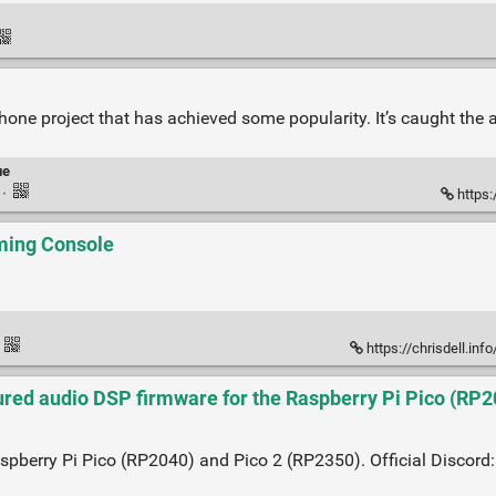
e project that has achieved some popularity. It’s caught the at
ue
k
·
https:
aming Console
·
https://chrisdell.inf
red audio DSP firmware for the Raspberry Pi Pico (RP20
aspberry Pi Pico (RP2040) and Pico 2 (RP2350). Official Discord