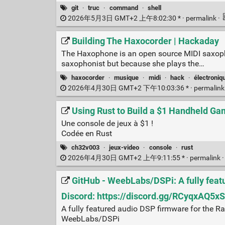
git
·
truc
·
command
·
shell
2026年5月3日 GMT+2 上午8:02:30 * ·
permalink
·
Building The Haxocorder | Hackaday
The Haxophone is an open source MIDI saxophon
saxophonist but because she plays the…
haxocorder
·
musique
·
midi
·
hack
·
électroniq
2026年4月30日 GMT+2 下午10:03:36 * ·
permalin
Using Rust to Build a $1 Handheld G
Une console de jeux à $1 !
Codée en Rust
ch32v003
·
jeux-video
·
console
·
rust
2026年4月30日 GMT+2 上午9:11:55 * ·
permalink
GitHub - WeebLabs/DSPi: A fully featu
Discord: https://discord.gg/RCyqxAQ5xS
A fully featured audio DSP firmware for the R
WeebLabs/DSPi