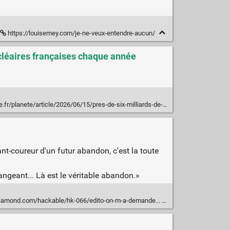
https://louisemey.com/je-ne-veux-entendre-aucun/
ucléaires françaises chaque année
es-de-six-milliards-de-poissons-de-crustaces-et-de-meduses-sont-victimes-des-centrales-nucleaires-francaises-chaque-annee_6703147_3244.html
nt-coureur d'un futur abandon, c'est la toute
ngeant... Là est le véritable abandon.»
diamond.com/hackable/hk-066/edito-on-m-a-demande...