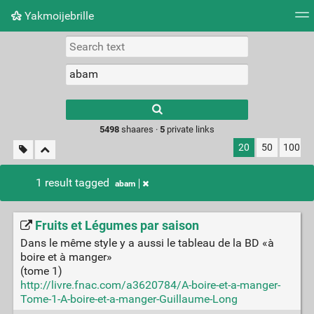
Yakmoijebrille
Tag cloud
Picture wall
Daily
RSS Feed
Logi
Type 1 or more
characters for
results.
5498
shaares ·
5
private links
20
50
100
1 result tagged
abam
Fruits et Légumes par saison
Dans le même style y a aussi le tableau de la BD «à
boire et à manger»
(tome 1)
http://livre.fnac.com/a3620784/A-boire-et-a-manger-
Tome-1-A-boire-et-a-manger-Guillaume-Long