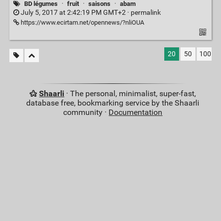
BD légumes
·
fruit
·
saisons
·
abam
July 5, 2017 at 2:42:19 PM GMT+2 ·
permalink
https://www.ecirtam.net/opennews/?nliOUA
20
50
100
Shaarli
· The personal, minimalist, super-fast,
database free, bookmarking service by the Shaarli
community ·
Documentation