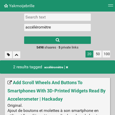
Yakmoijebrille
Tag cloud
Picture wall
Daily
RSS Feed
Logi
Type 1 or more
characters for
results.
5498
shaares ·
5
private links
20
50
100
2 results tagged
accéléromètre
Add Scroll Wheels And Buttons To
Smartphones With 3D-Printed Widgets Read By
Accelerometer | Hackaday
Original.
Ajout de boutons et molettes à son smartphone en