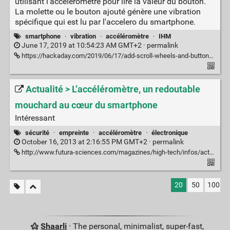
utilisant l'accéléromètre pour lire la valeur du bouton.
La molette ou le bouton ajouté génère une vibration
spécifique qui est lu par l'accelero du smartphone.
smartphone
·
vibration
·
accéléromètre
·
IHM
June 17, 2019 at 10:54:23 AM GMT+2 ·
permalink
https://hackaday.com/2019/06/17/add-scroll-wheels-and-buttons-to-smartphones-with-3d-printed-widgets-read-by-accelerometer/
Actualité > L’accéléromètre, un redoutable
mouchard au cœur du smartphone
Intéressant
sécurité
·
empreinte
·
accéléromètre
·
électronique
October 16, 2013 at 2:16:55 PM GMT+2 ·
permalink
http://www.futura-sciences.com/magazines/high-tech/infos/actu/d/electronique-accelerometre-redoutable-mouchard-coeur-smartphone-49625/
20
50
100
Shaarli
· The personal, minimalist, super-fast,