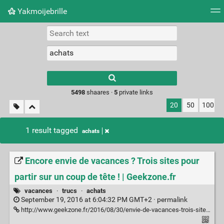
Yakmoijebrille
Tag cloud
Picture wall
Daily
RSS Feed
Logi
Type 1 or more
characters for
results.
5498
shaares ·
5
private links
20
50
100
1 result tagged
achats
Encore envie de vacances ? Trois sites pour
partir sur un coup de tête ! | Geekzone.fr
vacances
·
trucs
·
achats
September 19, 2016 at 6:04:32 PM GMT+2 ·
permalink
http://www.geekzone.fr/2016/08/30/envie-de-vacances-trois-sites-partir-coup-de-tete/