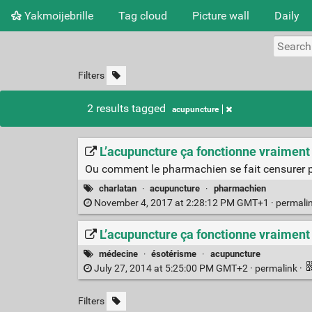
Yakmoijebrille
Tag cloud
Picture wall
Daily
Filters
2 results tagged
acupuncture
L’acupuncture ça fonctionne vraimen
Ou comment le pharmachien se fait censurer p
charlatan
·
acupuncture
·
pharmachien
November 4, 2017 at 2:28:12 PM GMT+1 ·
permali
L’acupuncture ça fonctionne vraimen
médecine
·
ésotérisme
·
acupuncture
July 27, 2014 at 5:25:00 PM GMT+2 ·
permalink
·
Filters