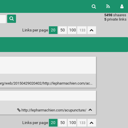
5498
shaares
Type 1 or
5
private links
more
characters
Links per page
20
50
100
for
results.
rg/web/20150429020402/http://lepharmachien.com/acupuncture
http://lepharmachien.com/acupuncture/
Links per page
20
50
100