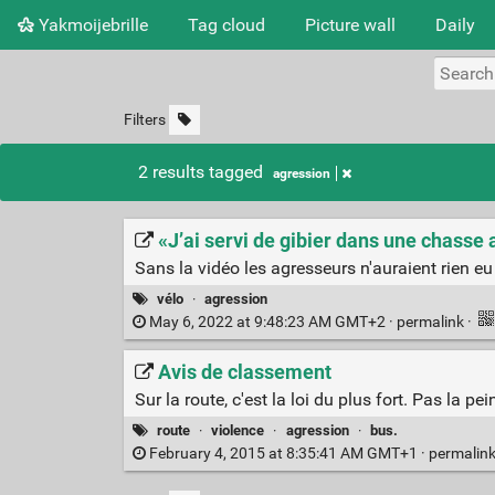
Yakmoijebrille
Tag cloud
Picture wall
Daily
Filters
2 results tagged
agression
«J’ai servi de gibier dans une chasse a
Sans la vidéo les agresseurs n'auraient rien eu 
vélo
·
agression
May 6, 2022 at 9:48:23 AM GMT+2 ·
permalink
·
Avis de classement
Sur la route, c'est la loi du plus fort. Pas la pei
route
·
violence
·
agression
·
bus.
February 4, 2015 at 8:35:41 AM GMT+1 ·
permalin