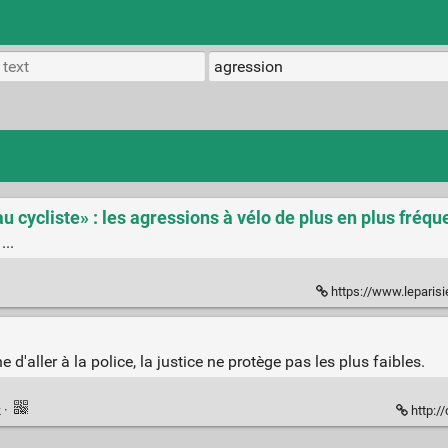
u cycliste» : les agressions à vélo de plus en plus fréqu
...
https://www.leparisien.fr/societe/jai-servi-de-
ne d'aller à la police, la justice ne protège pas les plus faibles.
k
·
http:/