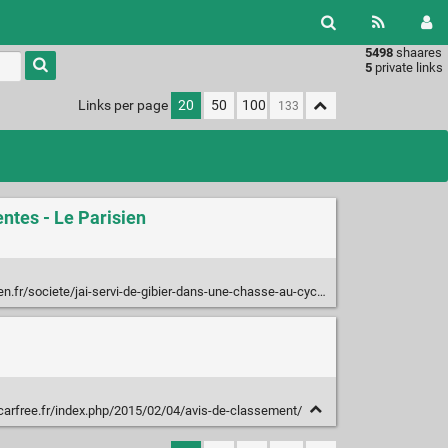
5498
shaares
Type 1 or
5
private links
more
characters
Links per page
20
50
100
for
results.
entes - Le Parisien
gibier-dans-une-chasse-au-cycliste-les-agressions-a-velo-de-plus-en-plus-frequentes-04-05-2022-BBF77EYCLBF37K4TBWPVEH3HIQ.php
/carfree.fr/index.php/2015/02/04/avis-de-classement/