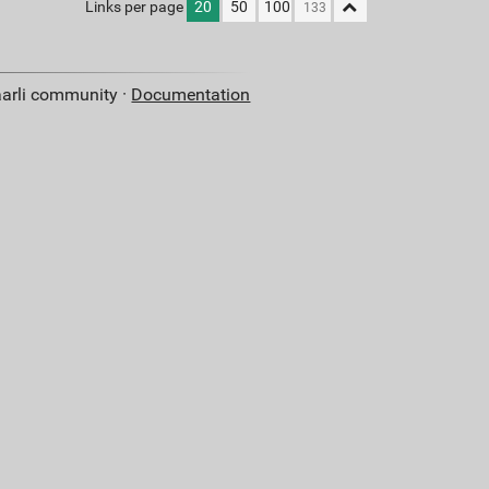
Links per page
20
50
100
aarli community ·
Documentation