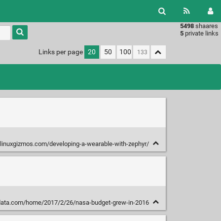
5498
shaares
Type 1 or
5
private links
more
characters
Links per page
20
50
100
for
results.
/linuxgizmos.com/developing-a-wearable-with-zephyr/
data.com/home/2017/2/26/nasa-budget-grew-in-2016