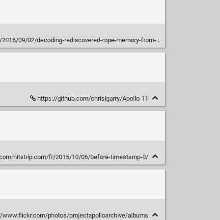
/02/decoding-rediscovered-rope-memory-from-the-apollo-guidance-computer/
https://github.com/chrislgarry/Apollo-11
commitstrip.com/fr/2015/10/06/before-timestamp-0/
//www.flickr.com/photos/projectapolloarchive/albums