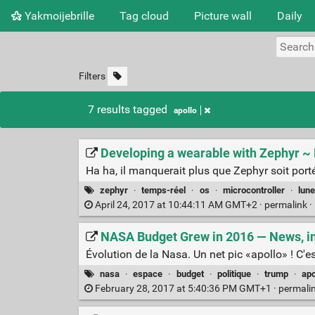
Yakmoijebrille
Tag cloud
Picture wall
Daily
Filters
7 results tagged
apollo
Developing a wearable with Zephyr ~
Ha ha, il manquerait plus que Zephyr soit port
zephyr
·
temps-réel
·
os
·
microcontroller
·
lune
April 24, 2017 at 10:44:11 AM GMT+2 ·
permalink
·
NASA Budget Grew in 2016 — News, i
Évolution de la Nasa. Un net pic «apollo» ! C'
nasa
·
espace
·
budget
·
politique
·
trump
·
apo
February 28, 2017 at 5:40:36 PM GMT+1 ·
permali