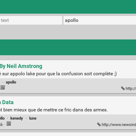
 By Neil Amstrong
é sur appolo lake pour que la confusion soit complète ;)
·
apollo
http:/
n Data
est bien mieux que de mettre ce fric dans des armes.
llo
·
kenedy
·
lune
nk
·
http://www.newsin