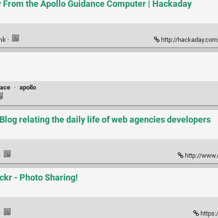
From the Apollo Guidance Computer | Hackaday
ink
·
http://hackaday.com/2016/09
ace
·
apollo
log relating the daily life of web agencies developers
·
http://www.
ckr - Photo Sharing!
·
https: