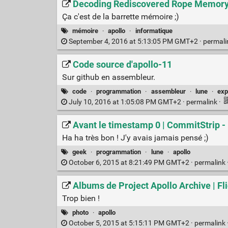
Decoding Rediscovered Rope Memory 
Ça c'est de la barrette mémoire ;)
mémoire
·
apollo
·
informatique
September 4, 2016 at 5:13:05 PM GMT+2 ·
permal
Code source d'apollo-11
Sur github en assembleur.
code
·
programmation
·
assembleur
·
lune
·
exp
July 10, 2016 at 1:05:08 PM GMT+2 ·
permalink
·
Avant le timestamp 0 | CommitStrip - B
Ha ha très bon ! J'y avais jamais pensé ;)
geek
·
programmation
·
lune
·
apollo
October 6, 2015 at 8:21:49 PM GMT+2 ·
permalink
Albums de Project Apollo Archive | Fli
Trop bien !
photo
·
apollo
October 5, 2015 at 5:15:11 PM GMT+2 ·
permalink