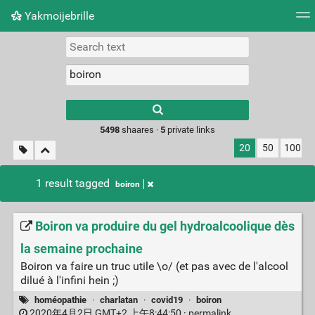
Yakmoijebrille
Tag cloud
Picture wall
Daily
RSS Feed
Logi
Type 1 or more
characters for
results.
5498
shaares ·
5
private links
20
50
100
1 result tagged
boiron
Boiron va produire du gel hydroalcoolique dès
la semaine prochaine
Boiron va faire un truc utile \o/ (et pas avec de l'alcool
dilué à l'infini hein ;)
homéopathie
·
charlatan
·
covid19
·
boiron
2020年4月2日 GMT+2 上午8:44:50 ·
permalink