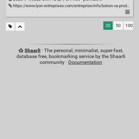
https://www.lyon-entreprises.com/entreprise/info/boiron-va-produire-du-gel-hydroalcoolique-des-la-semaine-prochaine
20
50
100
Shaarli
· The personal, minimalist, super-fast,
database free, bookmarking service by the Shaarli
community ·
Documentation