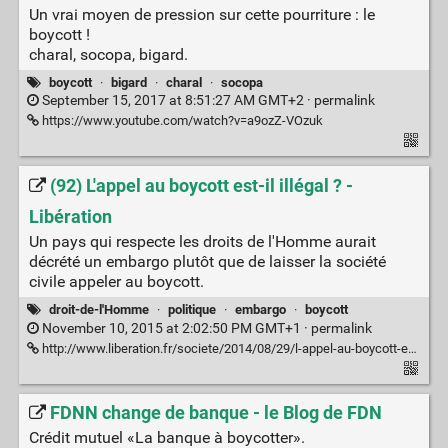
Un vrai moyen de pression sur cette pourriture : le
boycott !
charal, socopa, bigard.
boycott
·
bigard
·
charal
·
socopa
September 15, 2017 at 8:51:27 AM GMT+2 ·
permalink
https://www.youtube.com/watch?v=a9ozZ-VOzuk
(92) L'appel au boycott est-il illégal ? -
Libération
Un pays qui respecte les droits de l'Homme aurait
décrété un embargo plutôt que de laisser la société
civile appeler au boycott.
droit-de-l'Homme
·
politique
·
embargo
·
boycott
November 10, 2015 at 2:02:50 PM GMT+1 ·
permalink
http://www.liberation.fr/societe/2014/08/29/l-appel-au-boycott-est-il-illegal_1089367
FDNN change de banque - le Blog de FDN
Crédit mutuel «La banque à boycotter».