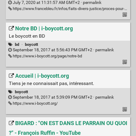
July 7, 2020 at 11:31:57 AM GMT+2 ·
permalink
https://www.francebleu.fr/infos/faits-divers-justice/proces-pour-traite-d-etre-humains-en-champagne-peine-de-prison-requisitions-1593704008
Notre BD | i-boycott.org
Le boycott en BD
bd
·
boycott
September 18, 2017 at 5:56:43 PM GMT+2 ·
permalink
https://www.i-boycott.org/page/notre-bd
Accueil | i-boycott.org
Tiens je ne connaissait pas, intéressant.
boycott
September 18, 2017 at 5:39:09 PM GMT+2 ·
permalink
https://www.i-boycott.org/
BIGARD : "ON EST DANS LE PARRAIN OU QUOI
?" - François Ruffin - YouTube