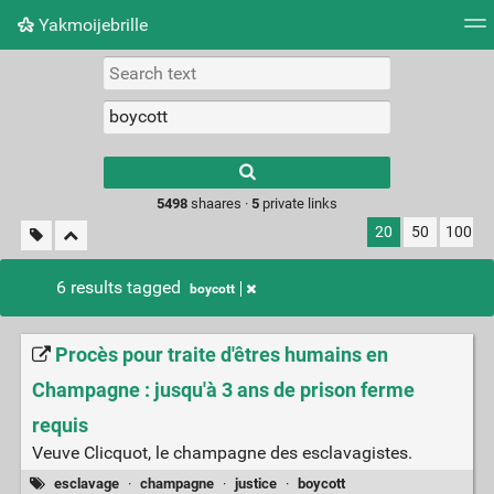
Yakmoijebrille
Tag cloud
Picture wall
Daily
RSS Feed
Logi
Type 1 or more
characters for
results.
5498
shaares ·
5
private links
20
50
100
6 results tagged
boycott
Procès pour traite d'êtres humains en
Champagne : jusqu'à 3 ans de prison ferme
requis
Veuve Clicquot, le champagne des esclavagistes.
esclavage
·
champagne
·
justice
·
boycott