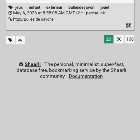
jeux
·
enfant
·
extérieur
·
bullesdesavon
·
jouet
May 6, 2026 at 8:58:08 AM GMT+2 * ·
permalink
http://Bulles de savons
20
50
100
Shaarli
· The personal, minimalist, super-fast,
database free, bookmarking service by the Shaarli
community ·
Documentation