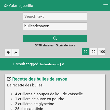
Yakmoijebrille
Tag cloud
Picture wall
Daily
RSS Feed
Logi
Type 1 or more
characters for
results.
5498
shaares ·
5
private links
20
50
100
1 result tagged
bullesdesavon
Recette des bulles de savon
La recette des bulles :
4 cuillères à soupes de liquide vaisselle
1 cuillère de sucre en poudre
2 cuillères de glycérine
25 cl d’eau tiède