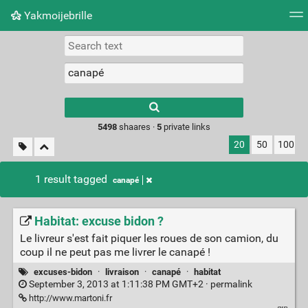
Yakmoijebrille
Tag cloud
Picture wall
Daily
RSS Feed
Logi
Type 1 or more
characters for
results.
5498
shaares ·
5
private links
20
50
100
1 result tagged
canapé
Habitat: excuse bidon ?
Le livreur s'est fait piquer les roues de son camion, du
coup il ne peut pas me livrer le canapé !
excuses-bidon
·
livraison
·
canapé
·
habitat
September 3, 2013 at 1:11:38 PM GMT+2 ·
permalink
http://www.martoni.fr