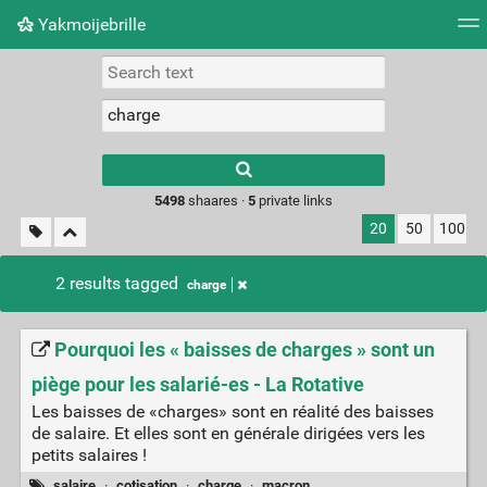
Yakmoijebrille
Tag cloud
Picture wall
Daily
RSS Feed
Logi
Type 1 or more
characters for
results.
5498
shaares ·
5
private links
20
50
100
2 results tagged
charge
Pourquoi les « baisses de charges » sont un
piège pour les salarié-es - La Rotative
Les baisses de «charges» sont en réalité des baisses
de salaire. Et elles sont en générale dirigées vers les
petits salaires !
salaire
·
cotisation
·
charge
·
macron