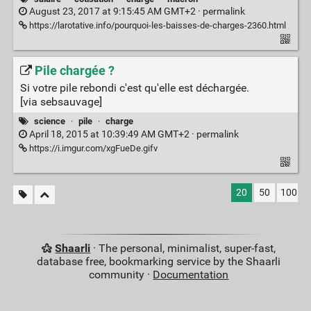
August 23, 2017 at 9:15:45 AM GMT+2 ·
permalink
https://larotative.info/pourquoi-les-baisses-de-charges-2360.html
Pile chargée ?
Si votre pile rebondi c'est qu'elle est déchargée.
[via sebsauvage]
science
·
pile
·
charge
April 18, 2015 at 10:39:49 AM GMT+2 ·
permalink
https://i.imgur.com/xgFueDe.gifv
20
50
100
Shaarli
· The personal, minimalist, super-fast,
database free, bookmarking service by the Shaarli
community ·
Documentation