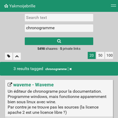
Yakmoijebrille
Tag cloud
Picture wall
Daily
RSS Feed
Logi
Type 1 or more
characters for
results.
5498
shaares ·
5
private links
20
50
100
3 results tagged
chronogramme
waveme - Waveme
Un éditeur de chronograme pour la documentation.
Programme windows, mais fonctionne apparemment
bien sous linux avec wine.
Par contre je ne trouve pas les sources (la licence
apache 2 est une licence libre ?)