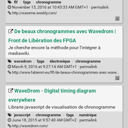
flf
·
fpga
·
chronogramme
November 15, 2016 at 10:43:33 AM GMT+1 ·
permalink
http://waveme.weebly.com/
De beaux chronogrammes avec Wavedrom |
Front de Libération des FPGA
Je cherche encore la méthode pour l'intégrer à
mediawiki.
wavedrom
·
fpga
·
électronique
·
chronogramme
March 9, 2016 at 9:27:14 AM GMT+1 ·
permalink
http://www.fabienm.eu/flf/de-beaux-chronogrammes-avec-wavedrom/
WaveDrom - Digital timing diagram
everywhere
Librarie javascript de visualisation de chronogramme
javascript
·
chronogramme
·
fpga
·
numérique
June 18, 2015 at 9:57:40 AM GMT+2 ·
permalink
http://wavedrom.com/