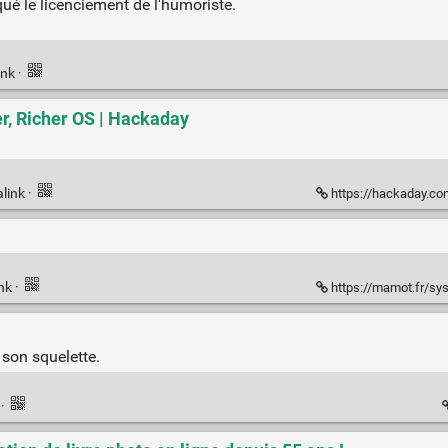
ué le licenciement de l'humoriste.
ink
·
r, Richer OS | Hackaday
link
·
https://hackaday.com/
ink
·
https://mamot.fr/system/med
son squelette.
k
·