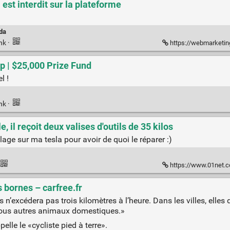
i est interdit sur la plateforme
da
ink
·
https://webmarketing.developpez.com/actu/349761/Trolldi-un-profess
 | $25,000 Prize Fund
l !
ink
·
, il reçoit deux valises d'outils de 35 kilos
age sur ma tesla pour avoir de quoi le réparer :)
https://www.01net.com/actualites/il
 bornes – carfree.fr
’excédera pas trois kilomètres à l’heure. Dans les villes, elles 
 tous autres animaux domestiques.»
pelle le «cycliste pied à terre».