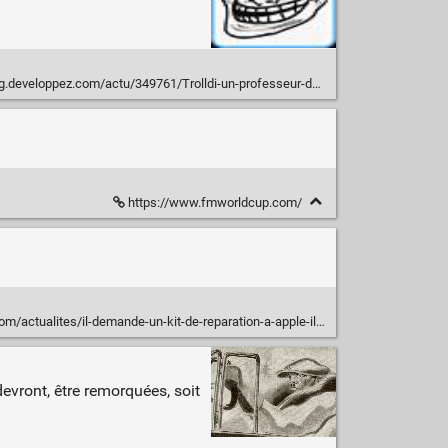
eur-de-Python-et-de-Pandas-se-voit-banni-a-vie-de-l-outil-pub-de-Meta-L-algorithme-estimait-qu-il-faisait-du-trafic-d-animaux-vivants-ce-qui-est-interdit-sur-la-plateforme/
https://www.fmworldcup.com/
-demande-un-kit-de-reparation-a-apple-il-recoit-deux-valises-d-outils-de-35-kilos-2056342.html
devront, être remorquées, soit