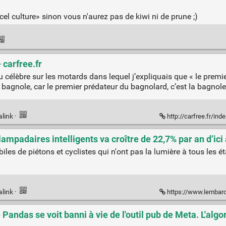
el culture» sinon vous n'aurez pas de kiwi ni de prune ;)
 carfree.fr
nu célèbre sur les motards dans lequel j’expliquais que « le premi
n bagnole, car le premier prédateur du bagnolard, c’est la bagnole
alink
·
http://carfree.fr/in
 lampadaires intelligents va croître de 22,7% par an d’ici
iles de piétons et cyclistes qui n'ont pas la lumière à tous les é
alink
·
https://www.lembarque.com/article/ecl
 Pandas se voit banni à vie de l'outil pub de Meta. L'algo