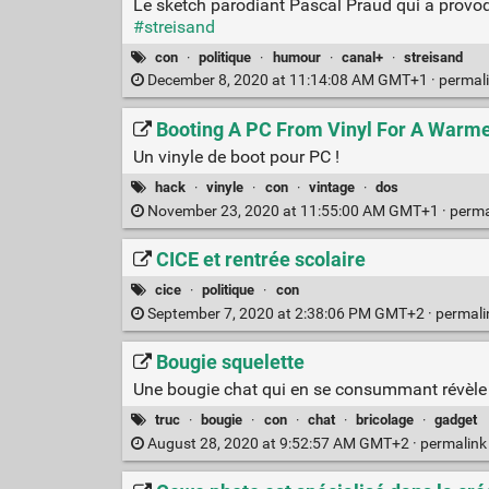
Le sketch parodiant Pascal Praud qui a provoq
#streisand
con
·
politique
·
humour
·
canal+
·
streisand
December 8, 2020 at 11:14:08 AM GMT+1 ·
permal
Booting A PC From Vinyl For A Warme
Un vinyle de boot pour PC !
hack
·
vinyle
·
con
·
vintage
·
dos
November 23, 2020 at 11:55:00 AM GMT+1 ·
perma
CICE et rentrée scolaire
cice
·
politique
·
con
September 7, 2020 at 2:38:06 PM GMT+2 ·
permal
Bougie squelette
Une bougie chat qui en se consummant révèle 
truc
·
bougie
·
con
·
chat
·
bricolage
·
gadget
August 28, 2020 at 9:52:57 AM GMT+2 ·
permalin