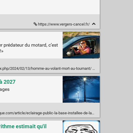
https://www.vergers-cancel.fr/
er prédateur du motard, c’est
!»
dex.php/2024/02/13/homme-au-volant-mort-au-tournant/
 à 2027
tages
airage-public-la-base-installee-de-lampadaires-intelligents-va-croitre-de-22-7-par-an-dici-a-2027
rithme estimait qu'il