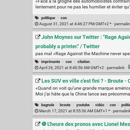
«Face à la grogne des automobilistes contraint
lentement pour ne pas les humilier et éviter qu
politique
·
con
August 31, 2021 at 4:46:27 PM GMT+2 * ·
permali
John Moynes sur Twitter : "Rage Again
probably a printer." / Twitter
pas mal «Rage Against the Machine never speci
imprimante
·
con
·
citation
April 26, 2021 at 8:40:56 AM GMT+2 ·
permalink
·
Les SUV en ville c'est fini ? - Broute
«Quand on voit qu’une grande marque américa
Moi j’ai hâte que la Chine lance ses précom
bagnole
·
broute
·
youtube
·
vidéo
·
con
·
polit
March 17, 2021 at 8:55:36 AM GMT+1 * ·
permalin
⚽ L'heure des pronos avec Lionel Mes