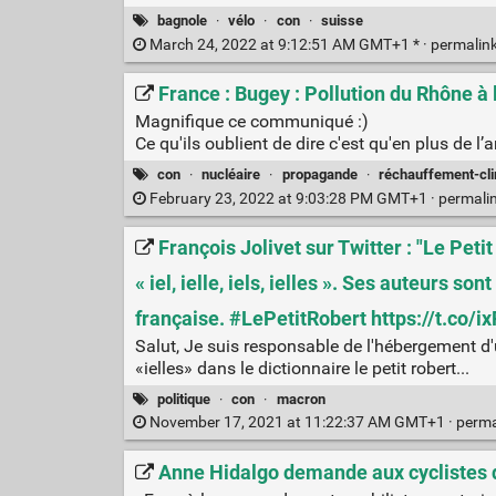
bagnole
·
vélo
·
con
·
suisse
March 24, 2022 at 9:12:51 AM GMT+1 * ·
permalin
France : Bugey : Pollution du Rhône 
Magnifique ce communiqué :)
Ce qu'ils oublient de dire c'est qu'en plus de
con
·
nucléaire
·
propagande
·
réchauffement-cli
February 23, 2022 at 9:03:28 PM GMT+1 ·
permali
François Jolivet sur Twitter : "Le Peti
« iel, ielle, iels, ielles ». Ses auteurs s
française. #LePetitRobert https://t.co/ix
Salut, Je suis responsable de l'hébergement d
«ielles» dans le dictionnaire le petit robert...
politique
·
con
·
macron
November 17, 2021 at 11:22:37 AM GMT+1 ·
perma
Anne Hidalgo demande aux cyclistes d