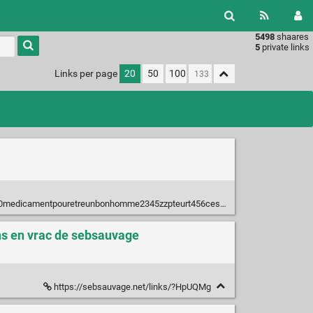
5498
shaares
Type 1 or
5
private links
more
characters
Links per page
20
50
100
for
results.
medicamentpouretreunbonhomme2345zzpteurt456cestrel.fr/
ens en vrac de sebsauvage
https://sebsauvage.net/links/?HpUQMg