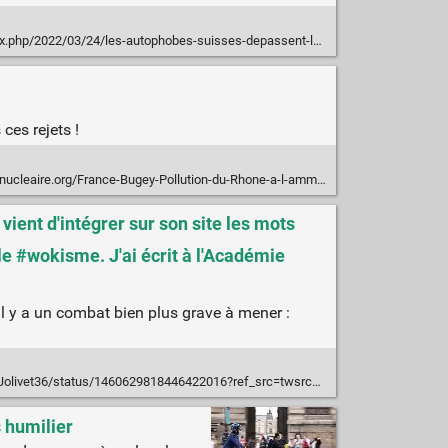
.php/2022/03/24/les-autophobes-suisses-depassent-les-bornes/
ces rejets !
ucleaire.org/France-Bugey-Pollution-du-Rhone-a-l-ammoniaque
 vient d'intégrer sur son site les mots
: le #wokisme. J'ai écrit à l'Académie
l y a un combat bien plus grave à mener :
/status/1460629818446422016?ref_src=twsrc%5Egoogle%7Ctwcamp%5Eserp%7Ctwgr%5Etweet
 humilier