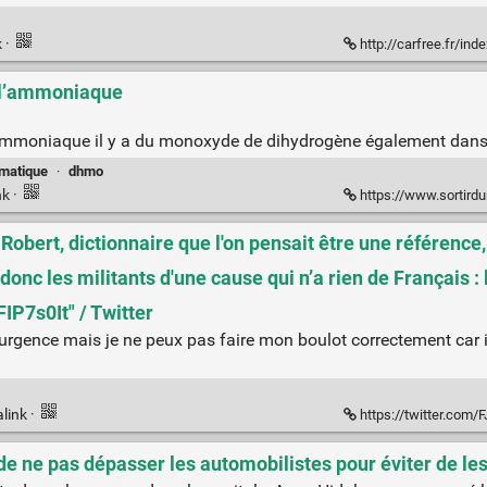
k
·
http://carfree.fr/index
à l’ammoniaque
 l’ammoniaque il y a du monoxyde de dihydrogène également dans 
matique
·
dhmo
nk
·
https://www.sortirdun
t Robert, dictionnaire que l'on pensait être une référence,
ont donc les militants d'une cause qui n’a rien de Français 
FIP7s0It" / Twitter
'urgence mais je ne peux pas faire mon boulot correctement car i
link
·
https://twitter.com/FJolivet36
e ne pas dépasser les automobilistes pour éviter de les