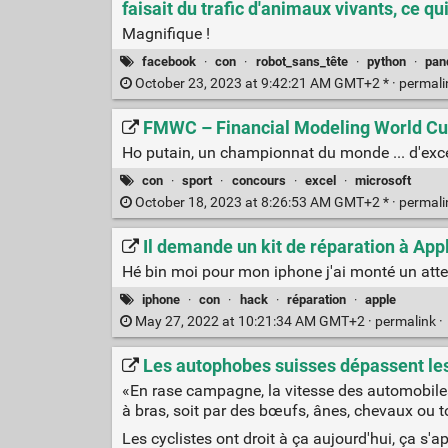
faisait du trafic d'animaux vivants, ce qu
Magnifique !
facebook
·
con
·
robot_sans_tête
·
python
·
pan
October 23, 2023 at 9:42:21 AM GMT+2 * ·
permal
FMWC – Financial Modeling World Cup
Ho putain, un championnat du monde ... d'exce
con
·
sport
·
concours
·
excel
·
microsoft
October 18, 2023 at 8:26:53 AM GMT+2 * ·
permal
Il demande un kit de réparation à Apple
Hé bin moi pour mon iphone j'ai monté un attel
iphone
·
con
·
hack
·
réparation
·
apple
May 27, 2022 at 10:21:34 AM GMT+2 ·
permalink
·
Les autophobes suisses dépassent les
«En rase campagne, la vitesse des automobiles n
à bras, soit par des bœufs, ânes, chevaux ou
Les cyclistes ont droit à ça aujourd'hui, ça s'ap