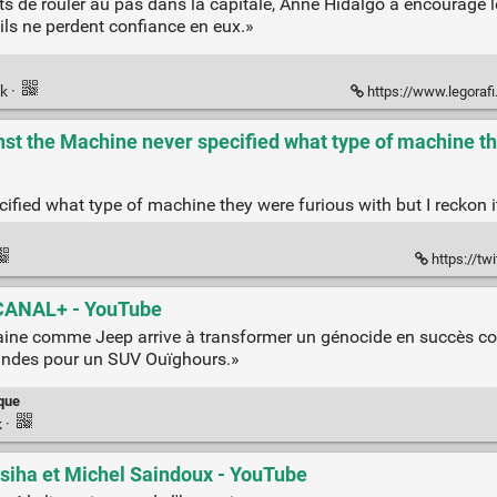
s de rouler au pas dans la capitale, Anne Hidalgo a encouragé l
’ils ne perdent confiance en eux.»
nk
·
https://www.legorafi.fr/2021/08/31/an
st the Machine never specified what type of machine the
fied what type of machine they were furious with but I reckon it
https://t
 - CANAL+ - YouTube
ine comme Jeep arrive à transformer un génocide en succès co
mandes pour un SUV Ouïghours.»
ique
k
·
siha et Michel Saindoux - YouTube