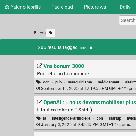
Yakmoijebrille
Tag cloud
Picture wall
Daily
Filters
205 results tagged
con
Vraibonum 3000
Pour être un bonhomme
con
·
pub
·
masculinisme
·
médicament
·
sitein
September 11, 2025 at 12:19:55 PM GMT+2 * ·
per
OpenAI : « nous devons mobiliser plus
Il faut en faire un T-Shirt ;)
ia
·
intelligence-artificielle
·
con
·
startup
·
nvidi
January 3, 2025 at 9:45:45 PM GMT+1 * ·
permali