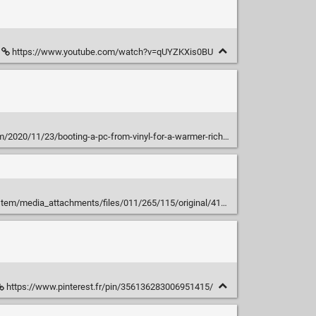
https://www.youtube.com/watch?v=qUYZKXis0BU
2020/11/23/booting-a-pc-from-vinyl-for-a-warmer-richer-os/
ia_attachments/files/011/265/115/original/41d7c3aff182cff5.jpg?1599389434
https://www.pinterest.fr/pin/356136283006951415/