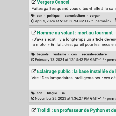
Vergers Cancel
Faites gaffes quand vous dites «halte à la canc
con
·
politique
·
cancelculture
·
verger
April 5, 2024 at 5:09:08 PM GMT+2 * ·
permalink
·
Homme au volant : mort au tournant –
«J’avais écrit il y a longtemps un article deve
la moto. » En fait, c’est pareil pour les mecs e
bagnole
·
virilisme
·
con
·
sécurité-routière
February 13, 2024 at 12:15:42 PM GMT+1 * ·
perm
Eclairage public : la base installée de
Vite ! Des lampadaires intelligents pour ces déb
con
·
blague
·
ia
November 29, 2023 at 1:36:27 PM GMT+1 * ·
perm
Trolldi : un professeur de Python et de