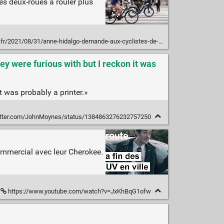
es deux-roues à rouler plus
ne-hidalgo-demande-aux-cyclistes-de-ne-pas-depasser-les-automobilistes-pour-eviter-de-les-humilier/
y were furious with but I reckon it was
 was probably a printer.»
witter.com/JohnMoynes/status/1384863276232757250
mmercial avec leur Cherokee.
https://www.youtube.com/watch?v=JxKhBqG1ofw