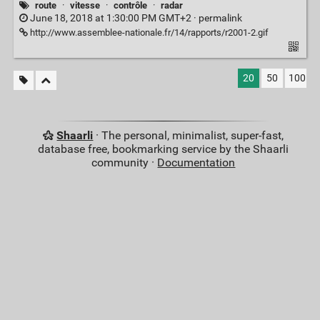
route
·
vitesse
·
contrôle
·
radar
June 18, 2018 at 1:30:00 PM GMT+2 ·
permalink
http://www.assemblee-nationale.fr/14/rapports/r2001-2.gif
20
50
100
Shaarli
· The personal, minimalist, super-fast,
database free, bookmarking service by the Shaarli
community ·
Documentation