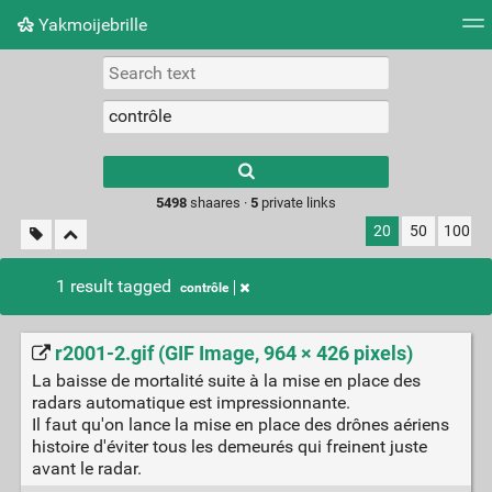
Yakmoijebrille
Tag cloud
Picture wall
Daily
RSS Feed
Logi
Type 1 or more
characters for
results.
5498
shaares ·
5
private links
20
50
100
1 result tagged
contrôle
r2001-2.gif (GIF Image, 964 × 426 pixels)
La baisse de mortalité suite à la mise en place des
radars automatique est impressionnante.
Il faut qu'on lance la mise en place des drônes aériens
histoire d'éviter tous les demeurés qui freinent juste
avant le radar.