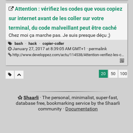
Attention : vérifiez les codes que vous copiez
sur internet avant de les coller sur votre
terminal, du code malveillant peut être caché
Chez moi ça marche pas. Je suis presque déçu ;)
bash
·
hack
·
copier-coller
January 27, 2017 at 8:39:05 AM GMT+1 ·
permalink
http://www.developpez.com/actu/114538/Attention-verifiez-les-codes-que-vous-copiez-sur-internet-avant-de-les-coller-sur-votre-terminal-du-code-malveillant-peut-etre-cache/
20
50
100
Shaarli
· The personal, minimalist, super-fast,
database free, bookmarking service by the Shaarli
community ·
Documentation