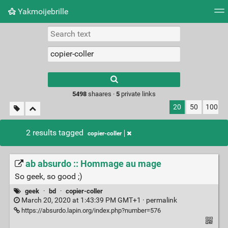
Yakmoijebrille
Tag cloud
Picture wall
Daily
RSS Feed
Logi
Type 1 or more
characters for
results.
5498
shaares ·
5
private links
20
50
100
2 results tagged
copier-coller
ab absurdo :: Hommage au mage
So geek, so good ;)
geek
·
bd
·
copier-coller
March 20, 2020 at 1:43:39 PM GMT+1 ·
permalink
https://absurdo.lapin.org/index.php?number=576