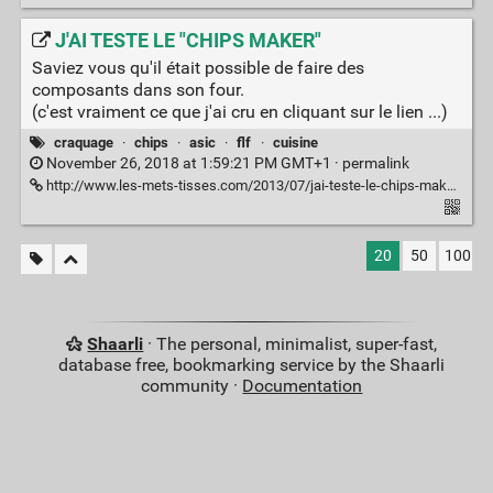
J'AI TESTE LE "CHIPS MAKER"
Saviez vous qu'il était possible de faire des
composants dans son four.
(c'est vraiment ce que j'ai cru en cliquant sur le lien ...)
craquage
·
chips
·
asic
·
flf
·
cuisine
November 26, 2018 at 1:59:21 PM GMT+1 ·
permalink
http://www.les-mets-tisses.com/2013/07/jai-teste-le-chips-maker.html
20
50
100
Shaarli
· The personal, minimalist, super-fast,
database free, bookmarking service by the Shaarli
community ·
Documentation