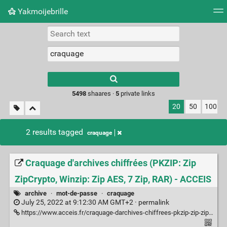
Yakmoijebrille
Tag cloud
Picture wall
Daily
RSS Feed
Logi
Type 1 or more
characters for
results.
5498
shaares ·
5
private links
20
50
100
2 results tagged
craquage
Craquage d'archives chiffrées (PKZIP: Zip
ZipCrypto, Winzip: Zip AES, 7 Zip, RAR) - ACCEIS
archive
·
mot-de-passe
·
craquage
July 25, 2022 at 9:12:30 AM GMT+2 ·
permalink
https://www.acceis.fr/craquage-darchives-chiffrees-pkzip-zip-zipcrypto-winzip-zip-aes-7-zip-rar/