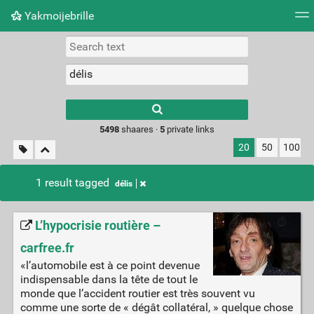
Yakmoijebrille
Tag cloud
Picture wall
Daily
RSS Feed
Logi
Type 1 or more
characters for
results.
5498
shaares ·
5
private links
20
50
100
1 result tagged
délis
L’hypocrisie routière –
carfree.fr
«l’automobile est à ce point devenue
indispensable dans la tête de tout le
monde que l’accident routier est très souvent vu
comme une sorte de « dégât collatéral, » quelque chose