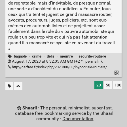
de regrettable, mais d’inévitable, de presque normal,
une sorte « d’accident du quotidien. » En outre, tous
ceux qui traitent et jugent ce grand massacre routier,
avocats, procureurs, juges, policiers, etc. sont eux-
mêmes des automobilistes et se projettent assez
facilement dans le rôle du « pauvre automobiliste qui
roulait un peu trop vite et qui n’a pas fait attention
quand il a massacré ce cycliste en revenant du travail.
»
bagnole
·
crime
·
délis
·
meurtre
·
sécurité-routière
August 17, 2023 at 8:32:05 AM GMT+2 * ·
permalink
http://carfree.fr/index.php/2023/08/03/lhypocrisie-routiere/
20
50
100
Shaarli
· The personal, minimalist, super-fast,
database free, bookmarking service by the Shaarli
community ·
Documentation