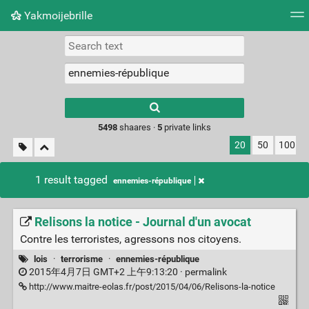
Yakmoijebrille
Tag cloud
Picture wall
Daily
RSS Feed
Logi
Type 1 or more
characters for
results.
5498
shaares ·
5
private links
20
50
100
1 result tagged
ennemies-république
Relisons la notice - Journal d'un avocat
Contre les terroristes, agressons nos citoyens.
lois
·
terrorisme
·
ennemies-république
2015年4月7日 GMT+2 上午9:13:20 ·
permalink
http://www.maitre-eolas.fr/post/2015/04/06/Relisons-la-notice