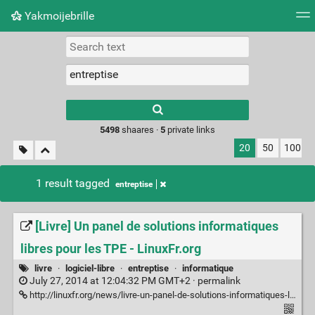
Yakmoijebrille
Tag cloud
Picture wall
Daily
RSS Feed
Logi
Type 1 or more
characters for
results.
5498
shaares ·
5
private links
20
50
100
1 result tagged
entreptise
[Livre] Un panel de solutions informatiques
libres pour les TPE - LinuxFr.org
livre
·
logiciel-libre
·
entreptise
·
informatique
July 27, 2014 at 12:04:32 PM GMT+2 ·
permalink
http://linuxfr.org/news/livre-un-panel-de-solutions-informatiques-libres-pour-les-tpe