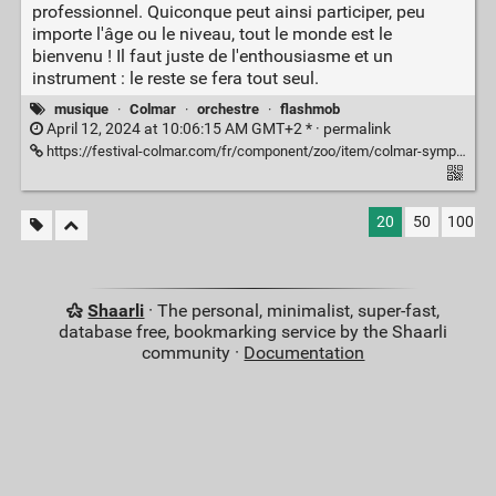
professionnel. Quiconque peut ainsi participer, peu
importe l'âge ou le niveau, tout le monde est le
bienvenu ! Il faut juste de l'enthousiasme et un
instrument : le reste se fera tout seul.
musique
·
Colmar
·
orchestre
·
flashmob
April 12, 2024 at 10:06:15 AM GMT+2 * ·
permalink
https://festival-colmar.com/fr/component/zoo/item/colmar-symphonic-mob-c?Itemid=109
20
50
100
Shaarli
· The personal, minimalist, super-fast,
database free, bookmarking service by the Shaarli
community ·
Documentation