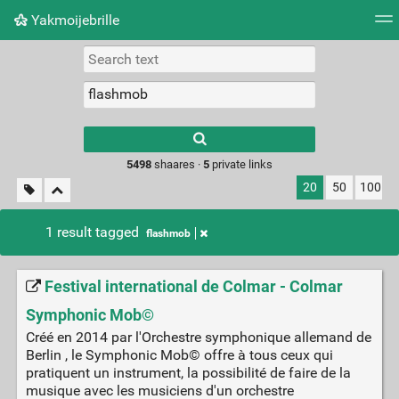
Yakmoijebrille
Tag cloud
Picture wall
Daily
RSS Feed
Logi
Type 1 or more
characters for
results.
5498
shaares ·
5
private links
20
50
100
1 result tagged
flashmob
Festival international de Colmar - Colmar
Symphonic Mob©
Créé en 2014 par l'Orchestre symphonique allemand de
Berlin , le Symphonic Mob© offre à tous ceux qui
pratiquent un instrument, la possibilité de faire de la
musique avec les musiciens d'un orchestre