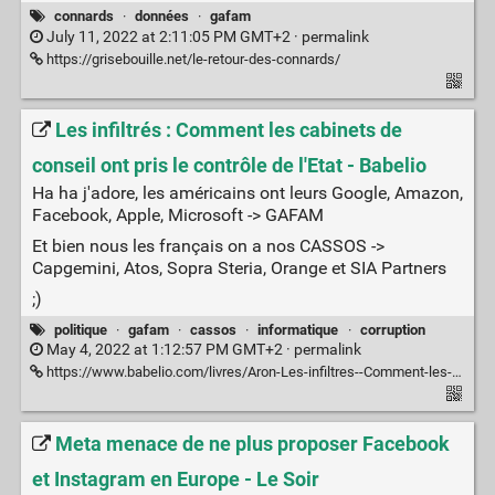
connards
·
données
·
gafam
July 11, 2022 at 2:11:05 PM GMT+2 ·
permalink
https://grisebouille.net/le-retour-des-connards/
Les infiltrés : Comment les cabinets de
conseil ont pris le contrôle de l'Etat - Babelio
Ha ha j'adore, les américains ont leurs Google, Amazon,
Facebook, Apple, Microsoft -> GAFAM
Et bien nous les français on a nos CASSOS ->
Capgemini, Atos, Sopra Steria, Orange et SIA Partners
;)
politique
·
gafam
·
cassos
·
informatique
·
corruption
May 4, 2022 at 1:12:57 PM GMT+2 ·
permalink
https://www.babelio.com/livres/Aron-Les-infiltres--Comment-les-cabinets-de-conseil-on/1397197
Meta menace de ne plus proposer Facebook
et Instagram en Europe - Le Soir