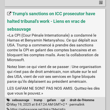
Trump's sanctions on ICC prosecutor have
halted tribunal's work - Liens en vrac de
sebsauvage
«La CPI (Cour Pénale Internationale) a condamné le
Hamas et Benyamin Netanyahou. Ce qui déplaît aux
USA. Trump a commencé à prendre des sanctions
contre la CPI en gelant des comptes bancaires et en
bloquant les comptes mails. Avec la collaboration de
Microsoft.
Notez bien ce qui vient de se passer : Une organisation
qui n'est pas de droit américain, non située sur le sol
des USA, vient de voir ses services en ligne bloqués
parce qu'ils déplaisent au président américain.
LES GAFAM NE SONT PAS NOS AMIS. Quittez-les dès
que vous le pouvez.»
sebsauvage
·
trump
·
gafam
·
cpi
·
droit-de-l'Homme
May 19, 2025 at 8:47:24 AM GMT+2 * ·
permalink
https://sebsauvage.net/links/?MwUgEg