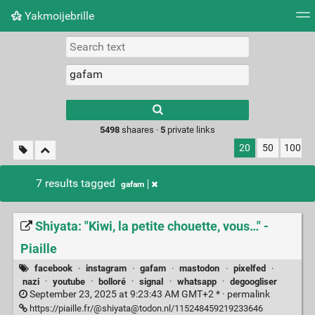
Yakmoijebrille
Tag cloud
Picture wall
Daily
RSS Feed
Logi
Type 1 or more
characters for
results.
5498
shaares ·
5
private links
20
50
100
7 results tagged
gafam
Shiyata: "Kiwi, la petite chouette, vous…" -
Piaille
facebook
·
instagram
·
gafam
·
mastodon
·
pixelfed
·
nazi
·
youtube
·
bolloré
·
signal
·
whatsapp
·
degoogliser
September 23, 2025 at 9:23:43 AM GMT+2 * ·
permalink
https://piaille.fr/@shiyata@todon.nl/115248459219233646