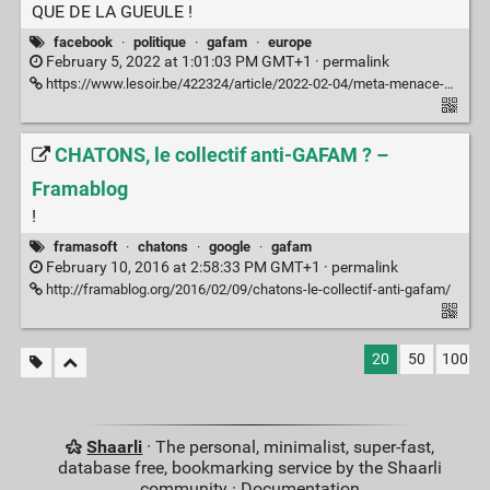
QUE DE LA GUEULE !
facebook
·
politique
·
gafam
·
europe
February 5, 2022 at 1:01:03 PM GMT+1 ·
permalink
https://www.lesoir.be/422324/article/2022-02-04/meta-menace-de-ne-plus-proposer-facebook-et-instagram-en-europe
CHATONS, le collectif anti-GAFAM ? –
Framablog
!
framasoft
·
chatons
·
google
·
gafam
February 10, 2016 at 2:58:33 PM GMT+1 ·
permalink
http://framablog.org/2016/02/09/chatons-le-collectif-anti-gafam/
20
50
100
Shaarli
· The personal, minimalist, super-fast,
database free, bookmarking service by the Shaarli
community ·
Documentation