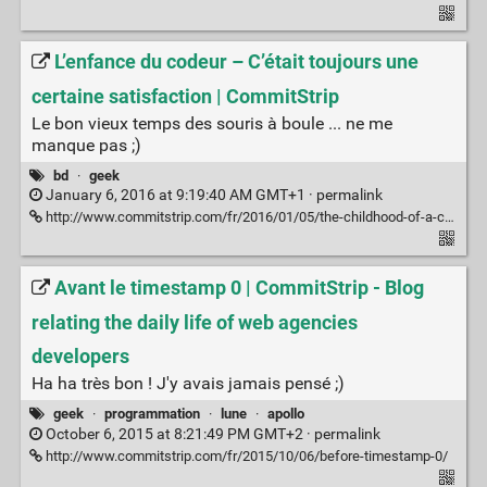
L’enfance du codeur – C’était toujours une
certaine satisfaction | CommitStrip
Le bon vieux temps des souris à boule ... ne me
manque pas ;)
bd
·
geek
January 6, 2016 at 9:19:40 AM GMT+1 ·
permalink
http://www.commitstrip.com/fr/2016/01/05/the-childhood-of-a-coder-a-certain-sense-of-satisfaction/
Avant le timestamp 0 | CommitStrip - Blog
relating the daily life of web agencies
developers
Ha ha très bon ! J'y avais jamais pensé ;)
geek
·
programmation
·
lune
·
apollo
October 6, 2015 at 8:21:49 PM GMT+2 ·
permalink
http://www.commitstrip.com/fr/2015/10/06/before-timestamp-0/