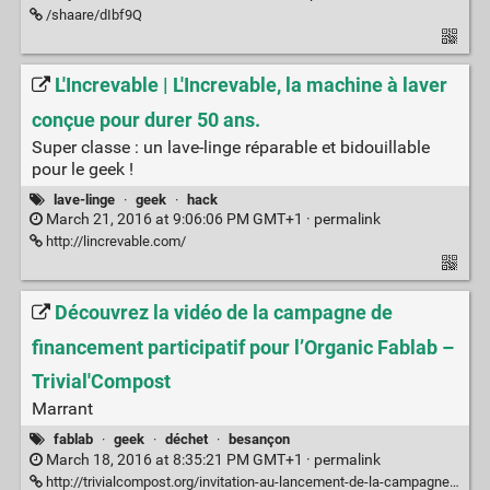
/shaare/dIbf9Q
L'Increvable | L'Increvable, la machine à laver
conçue pour durer 50 ans.
Super classe : un lave-linge réparable et bidouillable
pour le geek !
lave-linge
·
geek
·
hack
March 21, 2016 at 9:06:06 PM GMT+1 ·
permalink
http://lincrevable.com/
Découvrez la vidéo de la campagne de
financement participatif pour l’Organic Fablab –
Trivial'Compost
Marrant
fablab
·
geek
·
déchet
·
besançon
March 18, 2016 at 8:35:21 PM GMT+1 ·
permalink
http://trivialcompost.org/invitation-au-lancement-de-la-campagne-de-financement-participatif-pour-lorganic-fablab/