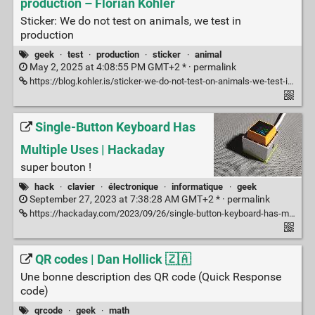
production – Florian Kohler
Sticker: We do not test on animals, we test in
production
geek
·
test
·
production
·
sticker
·
animal
May 2, 2025 at 4:08:55 PM GMT+2 * ·
permalink
https://blog.kohler.is/sticker-we-do-not-test-on-animals-we-test-in-production/
Single-Button Keyboard Has
Multiple Uses | Hackaday
super bouton !
hack
·
clavier
·
électronique
·
informatique
·
geek
September 27, 2023 at 7:38:28 AM GMT+2 * ·
permalink
https://hackaday.com/2023/09/26/single-button-keyboard-has-multiple-uses/
QR codes | Dan Hollick 🇿🇦
Une bonne description des QR code (Quick Response
code)
qrcode
·
geek
·
math