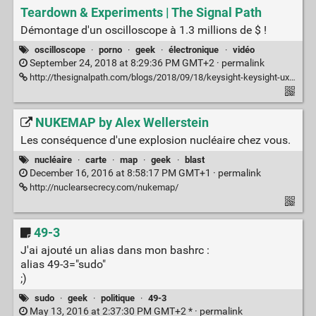
Teardown & Experiments | The Signal Path
Démontage d'un oscilloscope à 1.3 millions de $ !
oscilloscope
·
porno
·
geek
·
électronique
·
vidéo
September 24, 2018 at 8:29:36 PM GMT+2 ·
permalink
http://thesignalpath.com/blogs/2018/09/18/keysight-keysight-uxr-110ghz-bw-256gs-s-10-bit-4-channel-real-time-oscilloscope-teardown-experiments/
NUKEMAP by Alex Wellerstein
Les conséquence d'une explosion nucléaire chez vous.
nucléaire
·
carte
·
map
·
geek
·
blast
December 16, 2016 at 8:58:17 PM GMT+1 ·
permalink
http://nuclearsecrecy.com/nukemap/
49-3
J'ai ajouté un alias dans mon bashrc :
alias 49-3="sudo"
;)
sudo
·
geek
·
politique
·
49-3
May 13, 2016 at 2:37:30 PM GMT+2 * ·
permalink