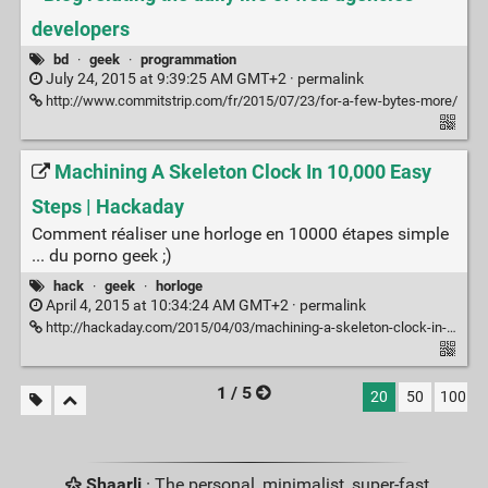
developers
bd
·
geek
·
programmation
July 24, 2015 at 9:39:25 AM GMT+2 ·
permalink
http://www.commitstrip.com/fr/2015/07/23/for-a-few-bytes-more/
Machining A Skeleton Clock In 10,000 Easy
Steps | Hackaday
Comment réaliser une horloge en 10000 étapes simple
... du porno geek ;)
hack
·
geek
·
horloge
April 4, 2015 at 10:34:24 AM GMT+2 ·
permalink
http://hackaday.com/2015/04/03/machining-a-skeleton-clock-in-10000-easy-steps/
1 / 5
20
50
100
Shaarli
· The personal, minimalist, super-fast,