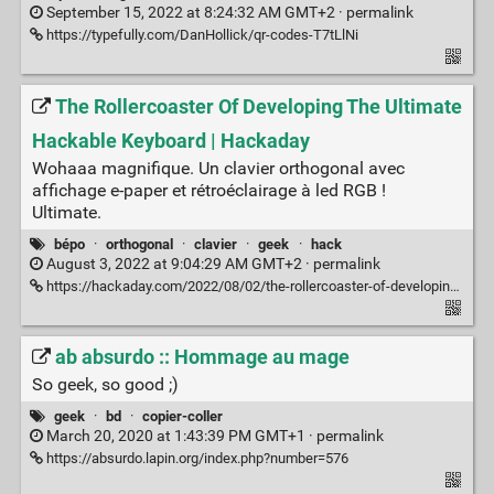
September 15, 2022 at 8:24:32 AM GMT+2 ·
permalink
https://typefully.com/DanHollick/qr-codes-T7tLlNi
The Rollercoaster Of Developing The Ultimate
Hackable Keyboard | Hackaday
Wohaaa magnifique. Un clavier orthogonal avec
affichage e-paper et rétroéclairage à led RGB !
Ultimate.
bépo
·
orthogonal
·
clavier
·
geek
·
hack
August 3, 2022 at 9:04:29 AM GMT+2 ·
permalink
https://hackaday.com/2022/08/02/the-rollercoaster-of-developing-the-ultimate-hackable-keyboard/
ab absurdo :: Hommage au mage
So geek, so good ;)
geek
·
bd
·
copier-coller
March 20, 2020 at 1:43:39 PM GMT+1 ·
permalink
https://absurdo.lapin.org/index.php?number=576