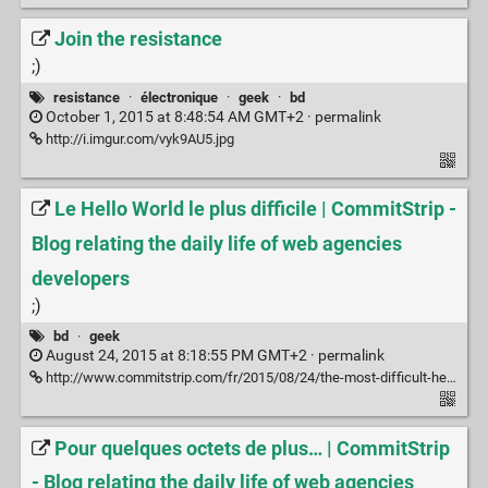
Join the resistance
;)
resistance
·
électronique
·
geek
·
bd
October 1, 2015 at 8:48:54 AM GMT+2 ·
permalink
http://i.imgur.com/vyk9AU5.jpg
Le Hello World le plus difficile | CommitStrip -
Blog relating the daily life of web agencies
developers
;)
bd
·
geek
August 24, 2015 at 8:18:55 PM GMT+2 ·
permalink
http://www.commitstrip.com/fr/2015/08/24/the-most-difficult-hello-world-of-your-life/
Pour quelques octets de plus… | CommitStrip
- Blog relating the daily life of web agencies