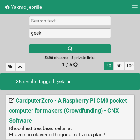
Yakmoijebrille
Tag cloud
Picture wall
Daily
RSS Feed
Logi
Type 1 or more
characters for
results.
5498
shaares ·
5
private links
1 / 5
20
50
100
85 results tagged
geek
CardputerZero - A Raspberry Pi CM0 pocket
computer for makers (Crowdfunding) - CNX
Software
Rhoo il est très beau celui là.
Et avec un clavier orthogonal s'il vous plaît !