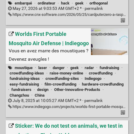
embarqué
·
ordinateur
·
hack
·
geek
·
orthogonal
May 27, 2026 at 9:03:53 AM GMT+2 * ·
permalink
https://www.cnx-software.com/2026/05/25/cardputerzero-a-raspberry-pi-cm0-pocket-computer-for-makers/
Worlds First Portable
Mosquito Air Defense | Indiegogo
Vous en avez marre des moustiques ?
Devenez aveugles !
moustique
·
laser
·
danger
·
geek
·
radar
·
fundraising
·
crowdfunding-ideas
·
raise-money-online
·
crowdfunding
·
fundraising-ideas
·
crowdfunding-sites
·
Indiegogo
·
easy-fundraising
·
film-crowdfunding
·
hardware-crowdfunding
·
fundraisers
·
design
·
Other-Innovative-Products
·
Changzhou
·
China
July 8, 2025 at 10:05:27 AM GMT+2 * ·
permalink
https://www.indiegogo.com/projects/worlds-first-portable-mosquito-air-defense#/
Sticker: We do not test on animals, we test in