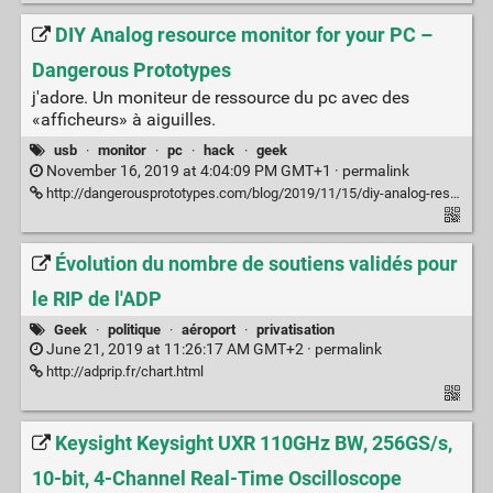
DIY Analog resource monitor for your PC –
Dangerous Prototypes
j'adore. Un moniteur de ressource du pc avec des
«afficheurs» à aiguilles.
usb
·
monitor
·
pc
·
hack
·
geek
November 16, 2019 at 4:04:09 PM GMT+1 ·
permalink
http://dangerousprototypes.com/blog/2019/11/15/diy-analog-resource-monitor-for-your-pc/
Évolution du nombre de soutiens validés pour
le RIP de l'ADP
Geek
·
politique
·
aéroport
·
privatisation
June 21, 2019 at 11:26:17 AM GMT+2 ·
permalink
http://adprip.fr/chart.html
Keysight Keysight UXR 110GHz BW, 256GS/s,
10-bit, 4-Channel Real-Time Oscilloscope