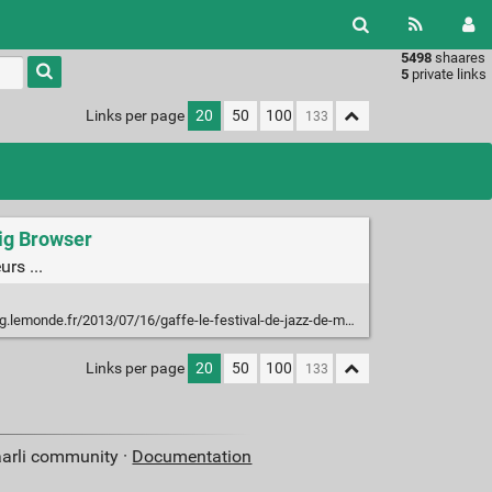
5498
shaares
Type 1 or
5
private links
more
characters
Links per page
20
50
100
for
results.
Big Browser
rs ...
013/07/16/gaffe-le-festival-de-jazz-de-montreux-utilise-limage-du-petit-gregory-dans-une-pub/
Links per page
20
50
100
aarli community ·
Documentation