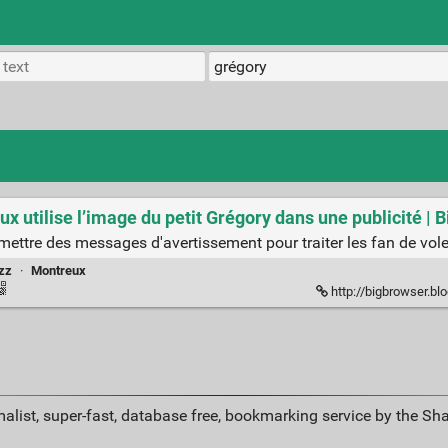
x utilise l’image du petit Grégory dans une publicité | 
mettre des messages d'avertissement pour traiter les fan de voleu
azz
·
Montreux
http://bigbrowser.blog.lemonde.fr/2
alist, super-fast, database free, bookmarking service by the Sh