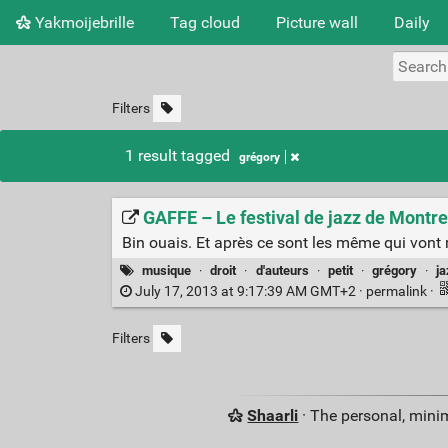
Yakmoijebrille
Tag cloud
Picture wall
Daily
Filters
1 result tagged
grégory
GAFFE – Le festival de jazz de Montreu
Bin ouais. Et après ce sont les même qui vont 
musique
·
droit
·
d'auteurs
·
petit
·
grégory
·
j
July 17, 2013 at 9:17:39 AM GMT+2 ·
permalink
·
Filters
Shaarli
· The personal, minim