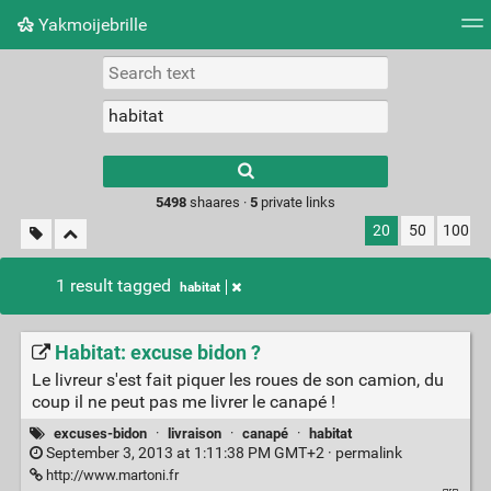
Yakmoijebrille
Tag cloud
Picture wall
Daily
RSS Feed
Logi
Type 1 or more
characters for
results.
5498
shaares ·
5
private links
20
50
100
1 result tagged
habitat
Habitat: excuse bidon ?
Le livreur s'est fait piquer les roues de son camion, du
coup il ne peut pas me livrer le canapé !
excuses-bidon
·
livraison
·
canapé
·
habitat
September 3, 2013 at 1:11:38 PM GMT+2 ·
permalink
http://www.martoni.fr