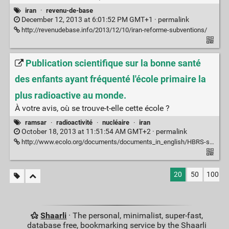
iran
·
revenu-de-base
December 12, 2013 at 6:01:52 PM GMT+1 ·
permalink
http://revenudebase.info/2013/12/10/iran-reforme-subventions/
Publication scientifique sur la bonne santé
des enfants ayant fréquenté l'école primaire la
plus radioactive au monde.
À votre avis, où se trouve-t-elle cette école ?
ramsar
·
radioactivité
·
nucléaire
·
iran
October 18, 2013 at 11:51:54 AM GMT+2 ·
permalink
http://www.ecolo.org/documents/documents_in_english/HBRS-study-Environmental-Health-Studies-Ramsar-2013.pdf
20
50
100
Shaarli
· The personal, minimalist, super-fast,
database free, bookmarking service by the Shaarli