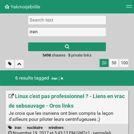
Yakmoijebrille
Tag cloud
Picture wall
Daily
RSS Feed
Logi
Type 1 or more
characters for
results.
5498
shaares ·
5
private links
20
50
100
6 results tagged
iran
Linux c'est pas professionnel ? - Liens en vrac
de sebsauvage - Oros links
Je crois que les iraniens ont bien compris la leçon
d'ailleurs pour piloter leurs centrifugeuses ;)
iran
·
nucléaire
·
windows
November 19, 2017 at 5:43:13 PM GMT+1 ·
permalink