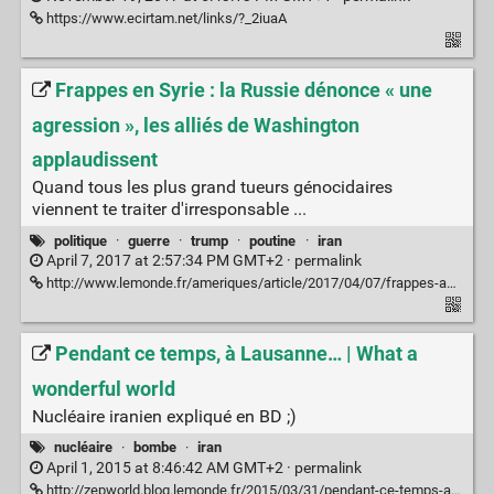
https://www.ecirtam.net/links/?_2iuaA
Frappes en Syrie : la Russie dénonce « une
agression », les alliés de Washington
applaudissent
Quand tous les plus grand tueurs génocidaires
viennent te traiter d'irresponsable ...
politique
·
guerre
·
trump
·
poutine
·
iran
April 7, 2017 at 2:57:34 PM GMT+2 ·
permalink
http://www.lemonde.fr/ameriques/article/2017/04/07/frappes-americaines-en-syrie-poutine-denonce-une-agression-contre-un-etat-souverain_5107297_3222.html
Pendant ce temps, à Lausanne… | What a
wonderful world
Nucléaire iranien expliqué en BD ;)
nucléaire
·
bombe
·
iran
April 1, 2015 at 8:46:42 AM GMT+2 ·
permalink
http://zepworld.blog.lemonde.fr/2015/03/31/pendant-ce-temps-a-lausanne/