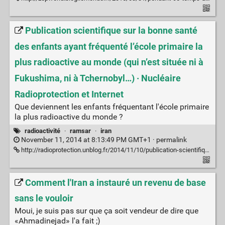
Publication scientifique sur la bonne santé
des enfants ayant fréquenté l’école primaire la
plus radioactive au monde (qui n’est située ni à
Fukushima, ni à Tchernobyl…) · Nucléaire
Radioprotection et Internet
Que deviennent les enfants fréquentant l'école primaire
la plus radioactive du monde ?
radioactivité
·
ramsar
·
iran
November 11, 2014 at 8:13:49 PM GMT+1 ·
permalink
http://radioprotection.unblog.fr/2014/11/10/publication-scientifique-sur-la-bonne-sante-des-enfants-ayant-frequente-lecole-primaire-la-plus-radioactive-au-monde-qui-nest-situee-ni-a-fukushima-ni-a-tchernobyl/
Comment l'Iran a instauré un revenu de base
sans le vouloir
Moui, je suis pas sur que ça soit vendeur de dire que
«Ahmadinejad» l'a fait ;)