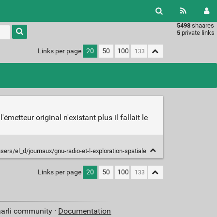
5498
shaares
Type 1 or
5
private links
more
characters
Links per page
20
50
100
for
results.
metteur original n'existant plus il fallait le
/users/el_d/journaux/gnu-radio-et-l-exploration-spatiale
Links per page
20
50
100
aarli community ·
Documentation