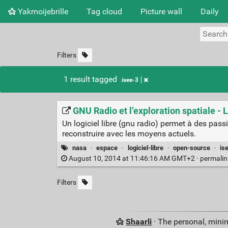
Yakmoijebrille
Tag cloud
Picture wall
Daily
Filters
1 result tagged
isee-3
GNU Radio et l’exploration spatiale - 
Un logiciel libre (gnu radio) permet à des passi
reconstruire avec les moyens actuels.
nasa
·
espace
·
logiciel-libre
·
open-source
·
is
August 10, 2014 at 11:46:16 AM GMT+2 ·
permali
Filters
Shaarli
· The personal, minim