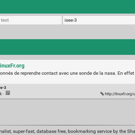
LinuxFr.org
onnés de reprendre contact avec une sonde de la nasa. En effet l'é
ee-3
nk
·
http://linuxfr.org
alist, super-fast, database free, bookmarking service by the Sh