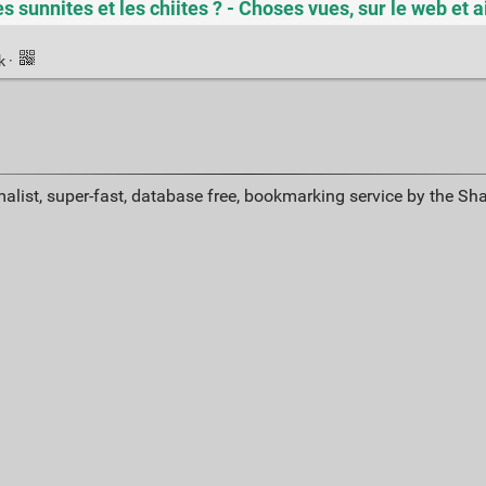
es sunnites et les chiites ? - Choses vues, sur le web et a
nk
·
alist, super-fast, database free, bookmarking service by the Sh