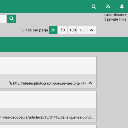
5498
shaares
Type 1 or
5
private links
more
characters
Links per page
20
50
100
for
results.
http://etudesphotographiques.revues.org/747
le/2015/01/15/dans-quelles-conditions-l-islam-autorise-t-il-la-representation-du-prophete_4557365_4355770.html