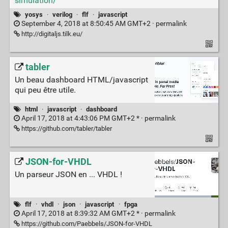
simulation/
yosys
·
verilog
·
flf
·
javascript
September 4, 2018 at 8:50:45 AM GMT+2 ·
permalink
http://digitaljs.tilk.eu/
tabler
Un beau dashboard HTML/javascript
qui peu être utile.
html
·
javascript
·
dashboard
April 17, 2018 at 4:43:06 PM GMT+2 * ·
permalink
https://github.com/tabler/tabler
JSON-for-VHDL
Un parseur JSON en ... VHDL !
flf
·
vhdl
·
json
·
javascript
·
fpga
April 17, 2018 at 8:39:32 AM GMT+2 * ·
permalink
https://github.com/Paebbels/JSON-for-VHDL