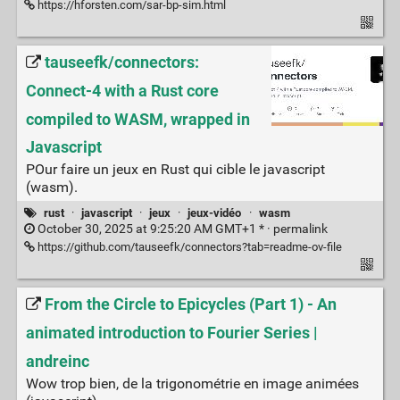
https://hforsten.com/sar-bp-sim.html
tauseefk/connectors:
Connect-4 with a Rust core
compiled to WASM, wrapped in
Javascript
POur faire un jeux en Rust qui cible le javascript
(wasm).
rust
·
javascript
·
jeux
·
jeux-vidéo
·
wasm
October 30, 2025 at 9:25:20 AM GMT+1 * ·
permalink
https://github.com/tauseefk/connectors?tab=readme-ov-file
From the Circle to Epicycles (Part 1) - An
animated introduction to Fourier Series |
andreinc
Wow trop bien, de la trigonométrie en image animées