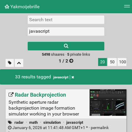
Yakmoijebrille
Tag cloud
Picture wall
Daily
RSS Feed
Logi
Type 1 or more
characters for
results.
5498
shaares ·
5
private links
1 / 2
20
50
100
33 results tagged
javascript
Radar Backprojection
Synthetic aperture radar
backprojection image formation
simulator working in your browser
radar
·
math
·
simulation
·
javascript
January 6, 2026 at 11:41:48 AM GMT+1 * ·
permalink