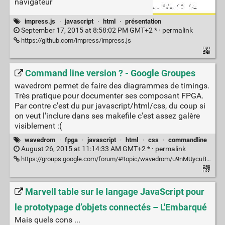
navigateur
impress.js
·
javascript
·
html
·
présentation
September 17, 2015 at 8:58:02 PM GMT+2 * ·
permalink
https://github.com/impress/impress.js
Command line version ? - Google Groupes
wavedrom permet de faire des diagrammes de timings.
Très pratique pour documenter ses composant FPGA.
Par contre c'est du pur javascript/html/css, du coup si
on veut l'inclure dans ses makefile c'est assez galère
visiblement :(
wavedrom
·
fpga
·
javascript
·
html
·
css
·
commandline
August 26, 2015 at 11:14:33 AM GMT+2 * ·
permalink
https://groups.google.com/forum/#!topic/wavedrom/u9nMUycuBDw
Marvell table sur le langage JavaScript pour
le prototypage d’objets connectés – L'Embarqué
Mais quels cons ...