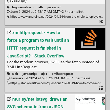
(javascript)
trigonométrie
·
math
·
javascript
June 6, 2024 at 9:43:17 AM GMT+2 * ·
permalink
https://www.andreinc.net/2024/04/24/from-the-circle-to-epicycles#epicycles-a-flower
xmlhttprequest - How to
force a program to wait until an
HTTP request is finished in
JavaScript? - Stack Overflow
For the modern browser, I will use the fetch instead of
XMLHttpRequest.
web
·
javascript
·
ajax
·
xmlhttprequest
January 19, 2024 at 5:03:25 PM GMT+1 * ·
permalink
https://stackoverflow.com/questions/3760319/how-to-force-a-program-to-wait-until-an-http-request-is-finished-in-javascript/67874913#67874913
nturley/netlistsvg: draws an
SVG schematic from a JSON