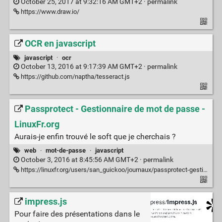
October 25, 2017 at 9:32:16 AM GMT+2 ·
permalink
https://www.draw.io/
OCR en javascript
javascript
·
ocr
October 13, 2016 at 9:17:39 AM GMT+2 ·
permalink
https://github.com/naptha/tesseract.js
Passprotect - Gestionnaire de mot de passe -
LinuxFr.org
Aurais-je enfin trouvé le soft que je cherchais ?
web
·
mot-de-passe
·
javascript
October 3, 2016 at 8:45:56 AM GMT+2 ·
permalink
https://linuxfr.org/users/san_guickoo/journaux/passprotect-gestionnaire-de-mot-de-passe
impress.js
Pour faire des présentations dans le