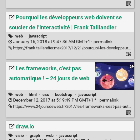
Pourquoi les développeurs web doivent se
soucier de l’interactivité | Frank Taillandier
web
·
javascript
January 16, 2018 at 9:47:36 AM GMT+1 ·
permalink
https://frank.taillandier.me/2017/12/21/pourquoi-les-developpeurs-web-doivent-se-soucier-de-l-interactivite/
Les frameworks, c’est pas
automatique ! – 24 jours de web
web
·
html
·
css
·
bootstrap
·
javascript
December 12, 2017 at 5:19:49 PM GMT+1 * ·
permalink
https://www.24joursdeweb.fr/2017/les-frameworks-cest-pas-automatique/
draw.io
visio
·
graph
·
web
·
javascript