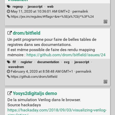
regexp
·
javascript
·
web
May 11, 2020 at 10:36:01 AM GMT+2 ·
permalink
https://jex.im/regulex/#!flags=&re=%5E(a%7Cb)*%3F%24
drom/bitfield
Un petit programme pour faire de belles tables de
registres dans ses documentations.
Il est même possible de faire des rendu mapping
mémoire :
https://github.com/drom/bitfield/issues/24
flf
·
register
·
documentation
·
svg
·
javascript
·
wavedrom
February 4, 2020 at 8:58:48 AM GMT+1 ·
permalink
https://github.com/drom/bitfield
Yosys2digitaljs demo
De la simulation Verilog dans le browser.
Source hackadays
https://hackaday.com/2018/09/03/visualizing-verilog-