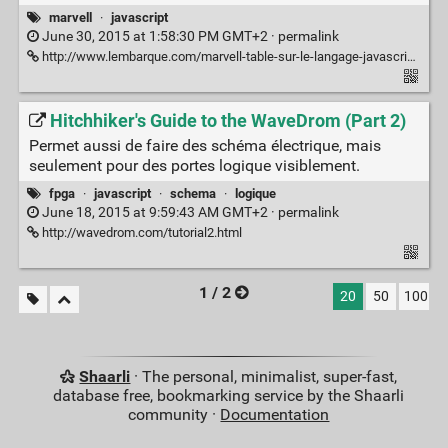
marvell
·
javascript
June 30, 2015 at 1:58:30 PM GMT+2 ·
permalink
http://www.lembarque.com/marvell-table-sur-le-langage-javascript-pour-le-prototypage-dobjets-connectes_003678
Hitchhiker's Guide to the WaveDrom (Part 2)
Permet aussi de faire des schéma électrique, mais
seulement pour des portes logique visiblement.
fpga
·
javascript
·
schema
·
logique
June 18, 2015 at 9:59:43 AM GMT+2 ·
permalink
http://wavedrom.com/tutorial2.html
1 / 2
20
50
100
Shaarli
· The personal, minimalist, super-fast,
database free, bookmarking service by the Shaarli
community ·
Documentation