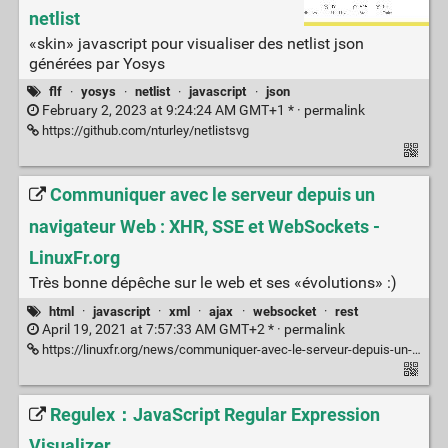
netlist
«skin» javascript pour visualiser des netlist json
générées par Yosys
flf
·
yosys
·
netlist
·
javascript
·
json
February 2, 2023 at 9:24:24 AM GMT+1 * ·
permalink
https://github.com/nturley/netlistsvg
Communiquer avec le serveur depuis un
navigateur Web : XHR, SSE et WebSockets -
LinuxFr.org
Très bonne dépêche sur le web et ses «évolutions» :)
html
·
javascript
·
xml
·
ajax
·
websocket
·
rest
April 19, 2021 at 7:57:33 AM GMT+2 * ·
permalink
https://linuxfr.org/news/communiquer-avec-le-serveur-depuis-un-navigateur-web-xhr-sse-et-websockets
Regulex：JavaScript Regular Expression
Visualizer