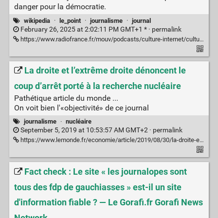
danger pour la démocratie.
wikipedia
·
le_point
·
journalisme
·
journal
February 26, 2025 at 2:02:11 PM GMT+1 * ·
permalink
https://www.radiofrance.fr/mouv/podcasts/culture-internet/culture-internet-du-lundi-24-fevrier-2025-1376080
La droite et l’extrême droite dénoncent le
coup d’arrêt porté à la recherche nucléaire
Pathétique article du monde ...
On voit bien l'«objectivité» de ce journal
journalisme
·
nucléaire
September 5, 2019 at 10:53:57 AM GMT+2 ·
permalink
https://www.lemonde.fr/economie/article/2019/08/30/la-droite-et-l-extreme-droite-denoncent-le-coup-d-arret-porte-a-la-recherche-nucleaire_5504753_3234.html
Fact check : Le site « les journalopes sont
tous des fdp de gauchiasses » est-il un site
d'information fiable ? — Le Gorafi.fr Gorafi News