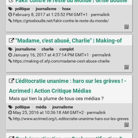
Fakir contre le reste du Monde | Grise Bouille
politique
·
journalisme
·
hoax
February 8, 2017 at 1:25:52 PM GMT+1 ·
permalink
https://grisebouille.net/fakir-contre-le-reste-du-monde/
"Madame, c'est abusé, Charlie" | Making-of
journalisme
·
charlie
·
complot
January 16, 2017 at 4:37:14 PM GMT+1 ·
permalink
https://making-of.afp.com/madame-cest-abuse-charlie
L’éditocratie unanime : haro sur les grèves ! -
Acrimed | Action Critique Médias
Mais qui tien la plume de tous ces médias ?
politique
·
média
·
journalisme
May 25, 2016 at 10:36:18 AM GMT+2 ·
permalink
http://www.acrimed.org/L-editocratie-unanime-haro-sur-les-greves