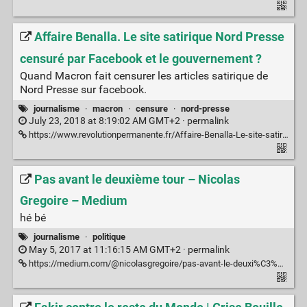
Affaire Benalla. Le site satirique Nord Presse
censuré par Facebook et le gouvernement ?
Quand Macron fait censurer les articles satirique de
Nord Presse sur facebook.
journalisme
·
macron
·
censure
·
nord-presse
July 23, 2018 at 8:19:02 AM GMT+2 ·
permalink
https://www.revolutionpermanente.fr/Affaire-Benalla-Le-site-satirique-Nord-Presse-censure-par-Facebook-et-le-gouvernement
Pas avant le deuxième tour – Nicolas
Gregoire – Medium
hé bé
journalisme
·
politique
May 5, 2017 at 11:16:15 AM GMT+2 ·
permalink
https://medium.com/@nicolasgregoire/pas-avant-le-deuxi%C3%A8me-tour-593526d58a2a