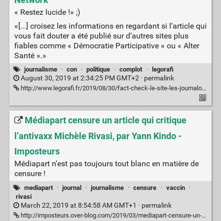
Network
« Restez lucide !» ;)
«[...] croisez les informations en regardant si l’article qui
vous fait douter a été publié sur d’autres sites plus
fiables comme « Démocratie Participative » ou « Alter
Santé ».»
journalisme
·
con
·
politique
·
complot
·
legorafi
August 30, 2019 at 2:34:25 PM GMT+2 ·
permalink
http://www.legorafi.fr/2019/08/30/fact-check-le-site-les-journalopes-sont-tous-des-fdp-de-gauchiasses-est-il-un-site-dinformation-fiable/
Médiapart censure un article qui critique
l’antivaxx Michèle Rivasi, par Yann Kindo -
Imposteurs
Médiapart n'est pas toujours tout blanc en matière de
censure !
mediapart
·
journal
·
journalisme
·
censure
·
vaccin
·
rivasi
March 22, 2019 at 8:54:58 AM GMT+1 ·
permalink
http://imposteurs.over-blog.com/2019/03/mediapart-censure-un-article-qui-critique-l-antivaxx-michele-rivasi-par-yann-kindo.html