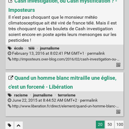
Cash investigation, ou Cash mystification ? -
Imposteurs
Il n'est pas choquant que le monsieur météo
climatosceptique ait été viré de france télé. Mais il est
très choquant que les boulets de Cash investigation
soient encore en poste après leurs mensonges sur les
pesticides !
écolo
·
télé
·
journalisme
February 13, 2016 at 8:02:41 PM GMT+1 ·
permalink
http://imposteurs.over-blog.com/2016/02/cash-investigation-ou-cash-mystification.html
Quand un homme blanc mitraille une église,
c'est un forcené - Libération
racisme
·
journalisme
·
terrorisme
June 22, 2015 at 8:44:52 AM GMT+2 ·
permalink
http://www.liberation.fr/direct/element/quand-un-homme-blanc-mitraille-une-eglise-cest-un-forcene_10481/
20
50
100