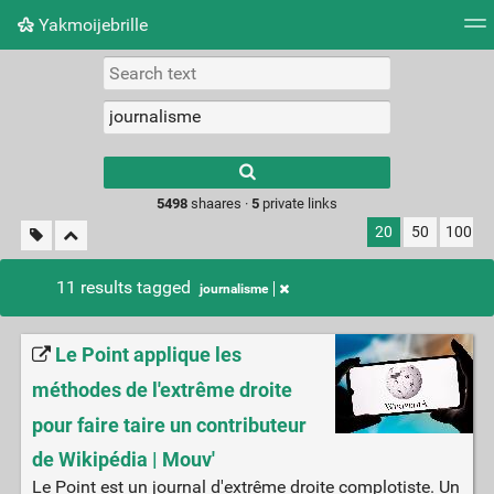
Yakmoijebrille
Tag cloud
Picture wall
Daily
RSS Feed
Logi
Type 1 or more
characters for
results.
5498
shaares ·
5
private links
20
50
100
11 results tagged
journalisme
Le Point applique les
méthodes de l'extrême droite
pour faire taire un contributeur
de Wikipédia | Mouv'
Le Point est un journal d'extrême droite complotiste. Un