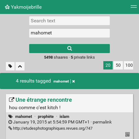
Yakmoijebrille
Tag cloud
Picture wall
Daily
RSS Feed
Logi
Type 1 or more
characters for
results.
5498
shaares ·
5
private links
20
50
100
4 results tagged
mahomet
Une étrange rencontre
hou comme c'est kitch !
mahomet
·
prophète
·
islam
January 19, 2015 at 5:54:59 PM GMT+1 ·
permalink
http://etudesphotographiques.revues.org/747