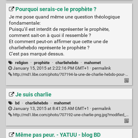
Pourquoi serais-ce le prophète ?
Je me pose quand même une question théologique
fondamentale:
Puisqu'il est interdit de représenter le prophète,
comment sait-on à quoi il ressemble ?
Et comment peut-on affirmer que cette une de
charliehebdo représente le prophète ?
C'est pas marqué dessus.
religion
·
prophète
·
charliehebdo
·
mahomet
January 15, 2015 at 2:22:16 PM GMT+1 ·
permalink
http://md1.libe.com/photo/707194-la-une-de-charlie-hebdo-pour-son-prochain-numero-a-paraitre-mercredi.jpg?modified_at=1421134213&width=750
Je suis charlie
bd
·
charliehebdo
·
mahomet
January 13, 2015 at 8:41:25 AM GMT+1 ·
permalink
http://md1.libe.com/photo/707192-une-charlie-png.jpg?modified_at=1421099764&width=750
Même pas peur. - YATUU - blog BD