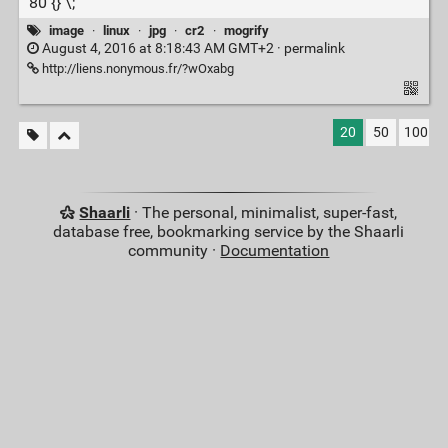
80 {} \;
image
·
linux
·
jpg
·
cr2
·
mogrify
August 4, 2016 at 8:18:43 AM GMT+2 ·
permalink
http://liens.nonymous.fr/?wOxabg
20
50
100
Shaarli
· The personal, minimalist, super-fast,
database free, bookmarking service by the Shaarli
community ·
Documentation