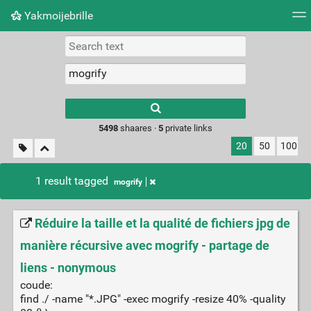
Yakmoijebrille
Tag cloud
Picture wall
Daily
RSS Feed
Logi
Type 1 or more
characters for
results.
5498
shaares ·
5
private links
20
50
100
1 result tagged
mogrify
Réduire la taille et la qualité de fichiers jpg de
manière récursive avec mogrify - partage de
liens - nonymous
coude:
find ./ -name "*.JPG" -exec mogrify -resize 40% -quality