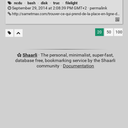
ncdu
·
bash
·
disk
·
truc
·
filelight
September 29, 2014 at 2:08:39 PM GMT+2 ·
permalink
http://sametmax.com/trouver-ce-qui-prend-de-la-place-en-ligne-de-commande/
20
50
100
Shaarli
· The personal, minimalist, super-fast,
database free, bookmarking service by the Shaarli
community ·
Documentation