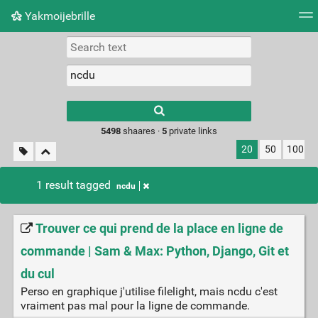
Yakmoijebrille
Tag cloud
Picture wall
Daily
RSS Feed
Logi
Type 1 or more
characters for
results.
5498
shaares ·
5
private links
20
50
100
1 result tagged
ncdu
Trouver ce qui prend de la place en ligne de
commande | Sam & Max: Python, Django, Git et
du cul
Perso en graphique j'utilise filelight, mais ncdu c'est
vraiment pas mal pour la ligne de commande.