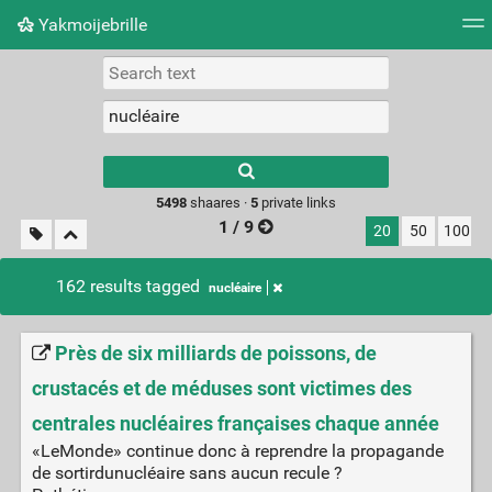
Yakmoijebrille
Tag cloud
Picture wall
Daily
RSS Feed
Logi
Type 1 or more
characters for
results.
5498
shaares ·
5
private links
1 / 9
20
50
100
162 results tagged
nucléaire
Près de six milliards de poissons, de
crustacés et de méduses sont victimes des
centrales nucléaires françaises chaque année
«LeMonde» continue donc à reprendre la propagande
de sortirdunucléaire sans aucun recule ?