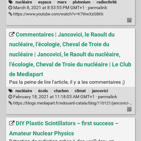
nucléaire
·
espace
·
mars
·
plutonium
·
radioctivité
March 8, 2021 at 8:53:55 PM GMT+1 ·
permalink
https://www.youtube.com/watch?v=K79IwXzGBKk
Commentaires | Jancovici, le Raoult du
nucléaire, l’écologie, Cheval de Troie du
nucléaire | Jancovici, le Raoult du nucléaire,
l’écologie, Cheval de Troie du nucléaire | Le Club
de Mediapart
Pas la peine de lire l'article, il y a les commentaires ;)
nucléaire
·
écolo
·
charbon
·
climat
·
jancovici
February 18, 2021 at 11:18:03 AM GMT+1 ·
permalink
https://blogs.mediapart.fr/edouard-catala/blog/110121/jancovici-le-raoult-du-nucleaire-l-ecologie-cheval-de-troie-du-nucleaire/commentaires
DIY Plastic Scintillators – first success –
Amateur Nuclear Physics