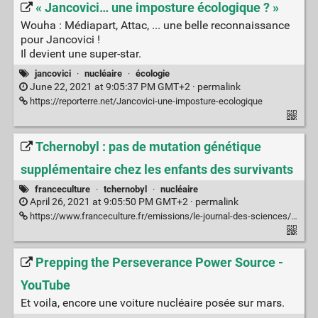
« Jancovici… une imposture écologique ? »
Wouha : Médiapart, Attac, ... une belle reconnaissance
pour Jancovici !
Il devient une super-star.
jancovici
·
nucléaire
·
écologie
June 22, 2021 at 9:05:37 PM GMT+2 ·
permalink
https://reporterre.net/Jancovici-une-imposture-ecologique
Tchernobyl : pas de mutation génétique
supplémentaire chez les enfants des survivants
franceculture
·
tchernobyl
·
nucléaire
April 26, 2021 at 9:05:50 PM GMT+2 ·
permalink
https://www.franceculture.fr/emissions/le-journal-des-sciences/le-journal-des-sciences-du-lundi-26-avril-2021
Prepping the Perseverance Power Source -
YouTube
Et voila, encore une voiture nucléaire posée sur mars.