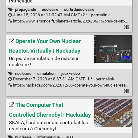
Pathétique
propagande
·
nucléaire
·
sortirdunucléaire
June 15, 2026 at 11:02:47 AM GMT+2 * ·
permalink
https://www.lemonde.fr/planete/article/2026/06/15/pres-de-six-milliards-de-poissons-de-crustaces-et-de-meduses-sont-victimes-des-centrales-nucleaires-francaises-chaque-annee_6703147_3244.html
Operate Your Own Nuclear
Reactor, Virtually | Hackaday
Un jeu de simulation de réacteur
nucléaire !
nucléaire
·
simulation
·
jeux-video
December 7, 2023 at 8:37:31 AM GMT+1 * ·
permalink
https://hackaday.com/2023/12/06/operate-your-own-nuclear-reactor-virtually/
The Computer That
Controlled Chernobyl | Hackaday
SKALA, l'ordinateur qui contrôlait les
réacteurs à Chernobyl.
nucléaire
·
informatique
·
urss