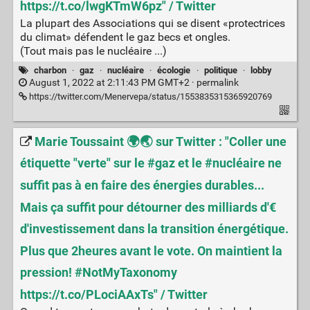
https://t.co/lwgKTmW6pz" / Twitter
La plupart des Associations qui se disent «protectrices
du climat» défendent le gaz becs et ongles.
(Tout mais pas le nucléaire ...)
charbon
·
gaz
·
nucléaire
·
écologie
·
politique
·
lobby
August 1, 2022 at 2:11:43 PM GMT+2 ·
permalink
https://twitter.com/Menervepa/status/1553835315365920769
Marie Toussaint 🌍🌏 sur Twitter : "Coller une
étiquette "verte" sur le #gaz et le #nucléaire ne
suffit pas à en faire des énergies durables...
Mais ça suffit pour détourner des milliards d'€
d'investissement dans la transition énergétique.
Plus que 2heures avant le vote. On maintient la
pression! #NotMyTaxonomy
https://t.co/PLociAAxTs" / Twitter