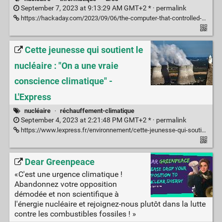
September 7, 2023 at 9:13:29 AM GMT+2 * ·
permalink
https://hackaday.com/2023/09/06/the-computer-that-controlled-chernobyl/
Cette jeunesse qui soutient le
nucléaire : "On a une vraie
conscience climatique" -
L'Express
nucléaire
·
réchauffement-climatique
September 4, 2023 at 2:21:48 PM GMT+2 * ·
permalink
https://www.lexpress.fr/environnement/cette-jeunesse-qui-soutient-le-nucleaire-on-a-une-vraie-conscience-climatique-QEFOAY6FO5BY5A6QHQH65GH7NQ/
Dear Greenpeace
«C'est une urgence climatique !
Abandonnez votre opposition
démodée et non scientifique à
l'énergie nucléaire et rejoignez-nous plutôt dans la lutte
contre les combustibles fossiles ! »