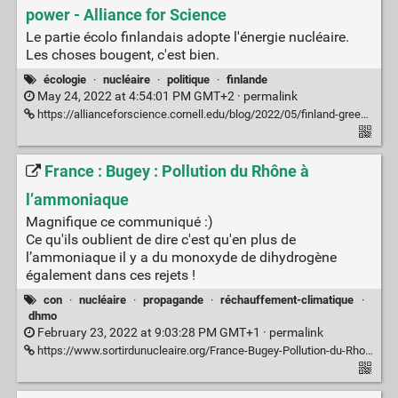
power - Alliance for Science
Le partie écolo finlandais adopte l'énergie nucléaire.
Les choses bougent, c'est bien.
écologie
·
nucléaire
·
politique
·
finlande
May 24, 2022 at 4:54:01 PM GMT+2 ·
permalink
https://allianceforscience.cornell.edu/blog/2022/05/finland-green-party-nuclear/
France : Bugey : Pollution du Rhône à
l’ammoniaque
Magnifique ce communiqué :)
Ce qu'ils oublient de dire c'est qu'en plus de
l’ammoniaque il y a du monoxyde de dihydrogène
également dans ces rejets !
con
·
nucléaire
·
propagande
·
réchauffement-climatique
·
dhmo
February 23, 2022 at 9:03:28 PM GMT+1 ·
permalink
https://www.sortirdunucleaire.org/France-Bugey-Pollution-du-Rhone-a-l-ammoniaque