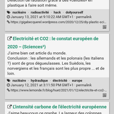
Détection de radiation grâce à des «cellules» en
plastique à faire soit même.
nucléaire
·
radioactivité
·
hack
·
doityourself
January 13, 2021 at 9:10:22 AM GMT+1 ·
permalink
https://gigabecquerel.wordpress.com/2020/12/25/diy-plastic-scintillators-first-success/
Electricité et CO2 : le constat européen de
2020 – {Sciences²}
J'aime bien cet article du monde.
Conclusion : les allemands et les polonais (les italiens
?) sont de gros dégueulasses. Les Suèdois, les
norvergiens et les français sont les plus propre ... et de
loin.
nucléaire
·
hydraulique
·
électricité
·
europe
January 12, 2021 at 3:11:50 PM GMT+1 ·
permalink
https://www.lemonde.fr/blog/huet/2021/01/12/electricite-et-co2-le-constat-europeen-de-2020/
L'intensité carbone de l'électricité européenne
J'aime beaucoup ce graphe. La largeur des colonnes