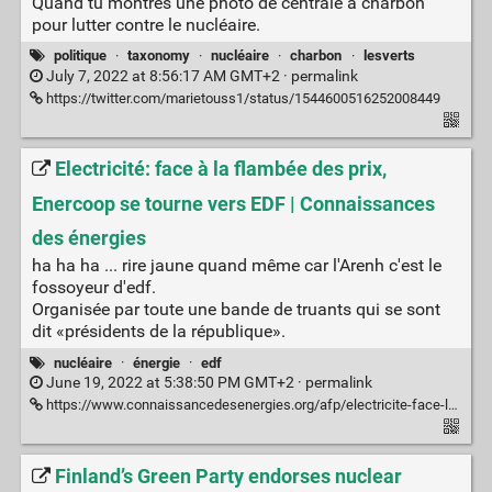
Quand tu montres une photo de centrale à charbon
pour lutter contre le nucléaire.
politique
·
taxonomy
·
nucléaire
·
charbon
·
lesverts
July 7, 2022 at 8:56:17 AM GMT+2 ·
permalink
https://twitter.com/marietouss1/status/1544600516252008449
Electricité: face à la flambée des prix,
Enercoop se tourne vers EDF | Connaissances
des énergies
ha ha ha ... rire jaune quand même car l'Arenh c'est le
fossoyeur d'edf.
Organisée par toute une bande de truants qui se sont
dit «présidents de la république».
nucléaire
·
énergie
·
edf
June 19, 2022 at 5:38:50 PM GMT+2 ·
permalink
https://www.connaissancedesenergies.org/afp/electricite-face-la-flambee-des-prix-enercoop-se-tourne-vers-edf-220618
Finland’s Green Party endorses nuclear