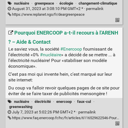
nucléaire
·
greenpeace
·
écologie
·
changement-climatique
August 31, 2023 at 3:08:10 PM GMT+2 * ·
permalink
https://www.replanet.ngo/fr/deargreenpeace
Pourquoi ENERCOOP a-t-il recours à l'ARENH
? – Aide & Contact
Le saviez vous, la société
#Enercoop
fournissant de
l'électricité «0%
#nucléaire
» a décidé de se mettre ... à
l'électricité nucléaire! Pour «stabiliser son modèle
économique».
C'est pas moi qui invente hein, c'est marqué sur leur
site internet:
Du coup va falloir revoir quelques pages de ce site pour
éviter de se faire taxer de publicités mensongère !
nucléaire
·
électricité
·
enercoop
·
faux-cul
·
greenwashing
July 7, 2023 at 5:02:26 PM GMT+2 * ·
permalink
https://www.faq.enercoop.fr/hc/fr/articles/6116529622546-Pourquoi-ENERCOOP-a-t-il-recours-%C3%A0-l-ARENH-