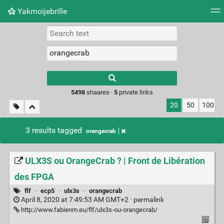
Yakmoijebrille
Tag cloud
Picture wall
Daily
RSS Feed
Logi
Type 1 or more
characters for
results.
5498
shaares ·
5
private links
20
50
100
3 results tagged
orangecrab
ULX3S ou OrangeCrab ? | Front de Libération
des FPGA
flf
·
ecp5
·
ulx3s
·
orangecrab
April 8, 2020 at 7:49:53 AM GMT+2 ·
permalink
http://www.fabienm.eu/flf/ulx3s-ou-orangecrab/