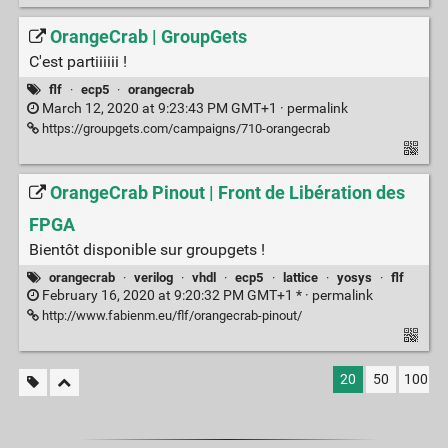
OrangeCrab | GroupGets
C'est partiiiiii !
flf
·
ecp5
·
orangecrab
March 12, 2020 at 9:23:43 PM GMT+1 ·
permalink
https://groupgets.com/campaigns/710-orangecrab
OrangeCrab Pinout | Front de Libération des
FPGA
Bientôt disponible sur groupgets !
orangecrab
·
verilog
·
vhdl
·
ecp5
·
lattice
·
yosys
·
flf
February 16, 2020 at 9:20:32 PM GMT+1 * ·
permalink
http://www.fabienm.eu/flf/orangecrab-pinout/
20
50
100