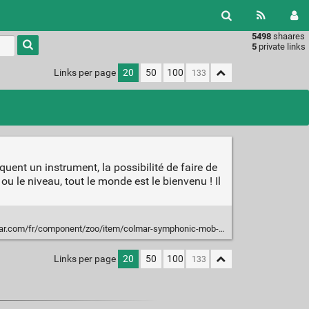
5498
shaares
Type 1 or
5
private links
more
characters
Links per page
20
50
100
for
results.
ent un instrument, la possibilité de faire de
u le niveau, tout le monde est le bienvenu ! Il
r.com/fr/component/zoo/item/colmar-symphonic-mob-c?Itemid=109
Links per page
20
50
100