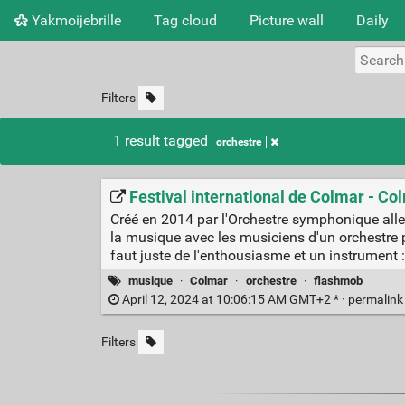
Yakmoijebrille
Tag cloud
Picture wall
Daily
Filters
1 result tagged
orchestre
Festival international de Colmar - 
Créé en 2014 par l'Orchestre symphonique allem
la musique avec les musiciens d'un orchestre pr
faut juste de l'enthousiasme et un instrument : 
musique
·
Colmar
·
orchestre
·
flashmob
April 12, 2024 at 10:06:15 AM GMT+2 * ·
permalin
Filters