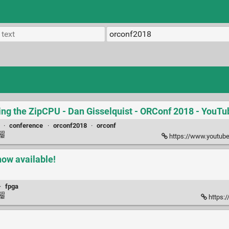
ying the ZipCPU - Dan Gisselquist - ORConf 2018 - YouTu
·
conference
·
orconf2018
·
orconf
https://www.youtube.com/wat
ow available!
·
fpga
https:/