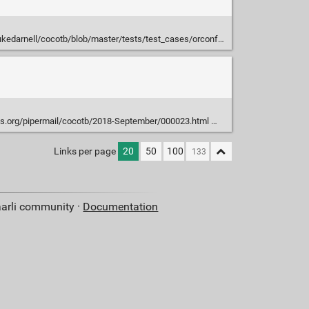
ell/cocotb/blob/master/tests/test_cases/orconf2018/cocotb_orconf2018.pdf
ores.org/pipermail/cocotb/2018-September/000023.html
Links per page
20
50
100
aarli community ·
Documentation