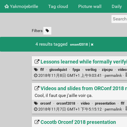
Yakmoijebrille
Tag cloud
Picture wall
Daily
Filters
4 results tagged
orconf2018
Lessons learned while formally verif
flf
·
gisselquist
·
fpga
·
verilog
·
zipcpu
·
video
2018年11月8日 GMT+1 上午9:03:41 ·
permalink
·
Videos and slides from ORConf 2018 n
Cool, il faut que j'aille voir ça.
orconf
·
orconf2018
·
video
·
presentation
·
flf
2018年11月7日 GMT+1 下午5:15:12 ·
permalink
·
Cocotb Orconf 2018 presentation