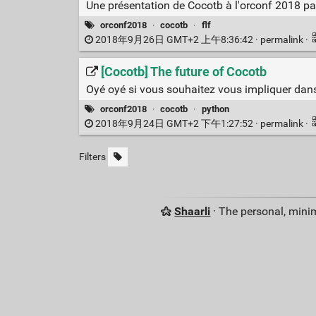
Une présentation de Cocotb à l'orconf 2018 p
orconf2018
·
cocotb
·
flf
2018年9月26日 GMT+2 上午8:36:42 ·
permalink
·
[Cocotb] The future of Cocotb
Oyé oyé si vous souhaitez vous impliquer dan
orconf2018
·
cocotb
·
python
2018年9月24日 GMT+2 下午1:27:52 ·
permalink
·
Filters
Shaarli
· The personal, minim