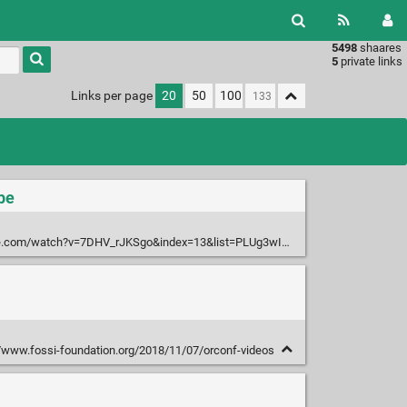
5498
shaares
Type 1 or
5
private links
more
characters
Links per page
20
50
100
for
results.
be
ch?v=7DHV_rJKSgo&index=13&list=PLUg3wIOWD8yoZLznLfhXjlICGlx2tuwvT&t=0s
/www.fossi-foundation.org/2018/11/07/orconf-videos