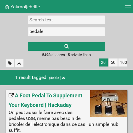
Yakmoijebrille
Tag cloud
Picture wall
Daily
RSS Feed
Logi
Type 1 or more
characters for
results.
5498
shaares ·
5
private links
20
50
100
1 result tagged
pédale
A Foot Pedal To Supplement
Your Keyboard | Hackaday
On peut aussi le faire avec des
pédales USB, même pas besoin de
bricoler de l'électronique dans ce cas : un simple hub
suffit.