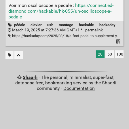
Voir mon oscilloscope à pédale :
https://connect.ed-
diamond.com/hackable/hk-055/un-oscilloscope-a-
pedale
pédale
·
clavier
·
usb
·
montage
·
hackable
·
hackaday
March 19, 2025 at 7:27:36 AM GMT+1 * ·
permalink
https://hackaday.com/2025/03/18/a-foot-pedal-to-supplement-your-keyboard/
20
50
100
Shaarli
· The personal, minimalist, super-fast,
database free, bookmarking service by the Shaarli
community ·
Documentation