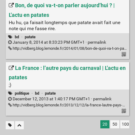
Bon, de quoi va-t-on parler aujourd’hui ? |
L'actu en patates
Hu hu, ça faisait longtemps que patate avait fait une
note qui me fasse rire.
bd
·
patate
January 8, 2014 at 8:33:23 PM GMT+1 ·
permalink
http://vidberg.blog.lemonde.fr/2014/01/08/bon-de-quoi-va-t-on-parler-aujourdhui/
La France : l’autre pays du carnaval | L'actu en
patates
;)
politique
·
bd
·
patate
December 12, 2013 at 1:40:17 PM GMT+1 ·
permalink
http://vidberg.blog.lemonde.fr/2013/12/12/la-france-lautre-pays-du-carnaval/
20
50
100