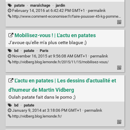
patate
·
maraîchage
·
jardin
February 14, 2016 at 6:42:42 PM GMT+1 ·
permalink
http://www.comment-economiser.fr/faire-pousser-45-kg-pommes-terre-tonneau.html
Mobilisez-vous ! | L'actu en patates
J'avoue qu'elle m'a plus cette blague ;)
bd
·
patate
·
Paris
November 16, 2015 at 9:56:08 AM GMT+1 ·
permalink
http://vidberg.blog.lemonde.fr/2015/11/15/mobilisez-vous/
L'actu en patates | Les dessins d'actualité et
d'humeur de Martin Vidberg
Oulah patate fait dans le porno ;)
bd
·
patate
January 9, 2014 at 3:18:06 PM GMT+1 ·
permalink
http://vidberg.blog.lemonde.fr/