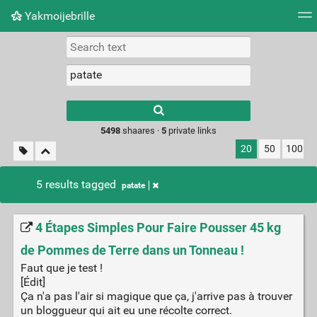
Yakmoijebrille
Tag cloud
Picture wall
Daily
RSS Feed
Logi
Type 1 or more
characters for
results.
5498
shaares ·
5
private links
20
50
100
5 results tagged
patate
4 Étapes Simples Pour Faire Pousser 45 kg
de Pommes de Terre dans un Tonneau !
Faut que je test !
[Édit]
Ça n'a pas l'air si magique que ça, j'arrive pas à trouver
un bloggueur qui ait eu une récolte correct.