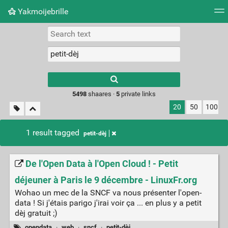
Yakmoijebrille
Tag cloud
Picture wall
Daily
RSS Feed
Logi
Type 1 or more
characters for
results.
5498
shaares ·
5
private links
20
50
100
1 result tagged
petit-dèj
De l'Open Data à l'Open Cloud ! - Petit
déjeuner à Paris le 9 décembre - LinuxFr.org
Wohao un mec de la SNCF va nous présenter l'open-
data ! Si j'étais parigo j'irai voir ça ... en plus y a petit
dèj gratuit ;)
opendata
·
web
·
sncf
·
petit-dèj