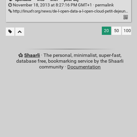
November 18, 2013 at 8:27:16 PM GMT+1 ·
permalink
http://linuxfr.org/news/de-l-open-data-a-l-open-cloud-petit-dejeuner-a-paris-le-9-decembre
20
50
100
Shaarli
· The personal, minimalist, super-fast,
database free, bookmarking service by the Shaarli
community ·
Documentation