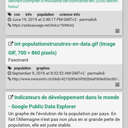
devrait-compter-5-milliards-de-connards-en-2050-selon-
lonu/
con
·
info
·
population
·
science-info
June 19, 2019 at 2:48:17 PM GMT+2 ·
permalink
https://sebsauvage.net/links/?3INKxQ
int-populationstrucutres-en-data.gif (Image
GIF, 700 × 860 pixels)
Fascinant
population
·
graphes
September 9, 2016 at 8:32:52 AM GMT+2 ·
permalink
http://www.swissinfo.ch/blob/42152854/6f002b6af069e92ecbb1bd7a3b3e9f2c/int-populationstrucutres-en-data.gif
Indicateurs de développement dans le monde
- Google Public Data Explorer
Un graphe de l'évolution de la population par pays. En
fait l’Allemagne n'est pas non plus en si grande perte de
population, elle est juste stable.