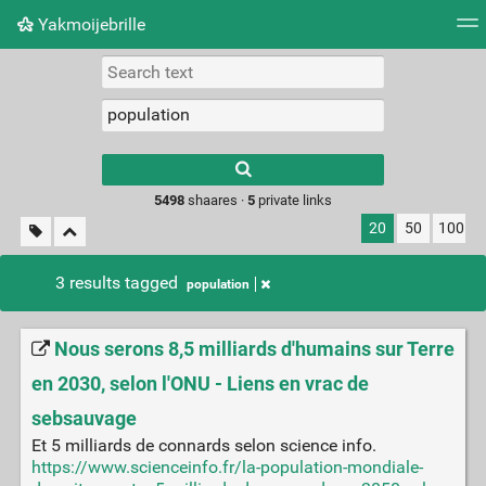
Yakmoijebrille
Tag cloud
Picture wall
Daily
RSS Feed
Logi
Type 1 or more
characters for
results.
5498
shaares ·
5
private links
20
50
100
3 results tagged
population
Nous serons 8,5 milliards d'humains sur Terre
en 2030, selon l'ONU - Liens en vrac de
sebsauvage
Et 5 milliards de connards selon science info.
https://www.scienceinfo.fr/la-population-mondiale-