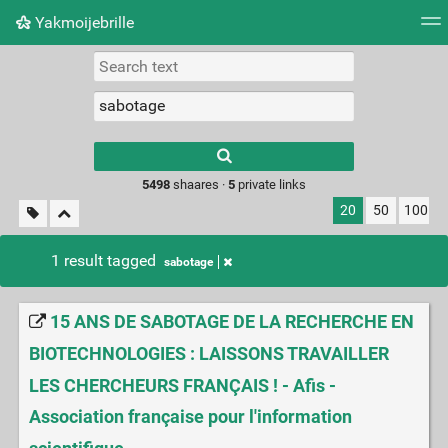
Yakmoijebrille
Tag cloud
Picture wall
Daily
RSS Feed
Logi
Type 1 or more
characters for
results.
5498
shaares ·
5
private links
20
50
100
1 result tagged
sabotage
15 ANS DE SABOTAGE DE LA RECHERCHE EN
BIOTECHNOLOGIES : LAISSONS TRAVAILLER
LES CHERCHEURS FRANÇAIS ! - Afis -
Association française pour l'information