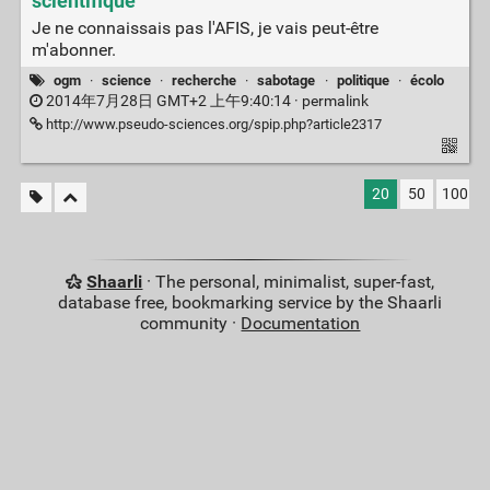
scientifique
Je ne connaissais pas l'AFIS, je vais peut-être
m'abonner.
ogm
·
science
·
recherche
·
sabotage
·
politique
·
écolo
2014年7月28日 GMT+2 上午9:40:14 ·
permalink
http://www.pseudo-sciences.org/spip.php?article2317
20
50
100
Shaarli
· The personal, minimalist, super-fast,
database free, bookmarking service by the Shaarli
community ·
Documentation