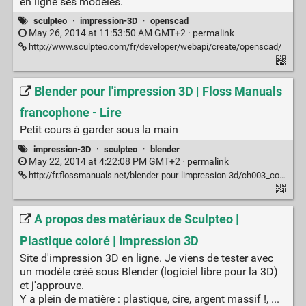
en ligne ses modèles.
sculpteo
·
impression-3D
·
openscad
May 26, 2014 at 11:53:50 AM GMT+2 ·
permalink
http://www.sculpteo.com/fr/developer/webapi/create/openscad/
Blender pour l'impression 3D | Floss Manuals
francophone - Lire
Petit cours à garder sous la main
impression-3D
·
sculpteo
·
blender
May 22, 2014 at 4:22:08 PM GMT+2 ·
permalink
http://fr.flossmanuals.net/blender-pour-limpression-3d/ch003_configurer-blender
A propos des matériaux de Sculpteo |
Plastique coloré | Impression 3D
Site d'impression 3D en ligne. Je viens de tester avec
un modèle créé sous Blender (logiciel libre pour la 3D)
et j'approuve.
Y a plein de matière : plastique, cire, argent massif !, ...