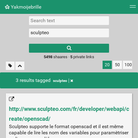
Yakmoijebrille
Tag cloud
Picture wall
Daily
RSS Feed
Logi
Type 1 or more
characters for
results.
5498
shaares ·
5
private links
20
50
100
3 results tagged
sculpteo
http://www.sculpteo.com/fr/developer/webapi/c
reate/openscad/
Sculpteo supporte le format openscad et il est même
capable de lire les nom des variables pour paramètriser