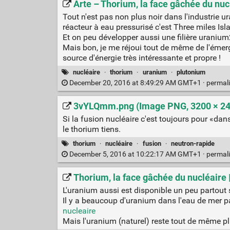
Arte – Thorium, la face gâchée du nuc
Tout n'est pas non plus noir dans l'industrie u
réacteur à eau pressurisé c'est Three miles Isl
Et on peu développer aussi une filière uranium
Mais bon, je me réjoui tout de même de l'émerg
source d'énergie très intéressante et propre !
nucléaire
·
thorium
·
uranium
·
plutonium
December 20, 2016 at 8:49:29 AM GMT+1 ·
permal
3vYLQmm.png (Image PNG, 3200 × 240
Si la fusion nucléaire c'est toujours pour «da
le thorium tiens.
thorium
·
nucléaire
·
fusion
·
neutron-rapide
December 5, 2016 at 10:22:17 AM GMT+1 ·
permal
Thorium, la face gâchée du nucléaire 
L'uranium aussi est disponible un peu partout su
Il y a beaucoup d'uranium dans l'eau de mer 
nucleaire
Mais l'uranium (naturel) reste tout de même p