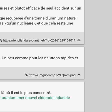
isés et plutôt efficace (le seul accident sur un
gie récupérée d'une tonne d'uranium naturel.
s «qu'un nucléaire», et que cela reste une
https://lehollandaisvolant.net/?id=20161219161011
... Un peu comme pour les neutrons rapides et
http://i.imgur.com/3vYLQmm.png
là où il est le plus concentré.
uranium-mer-nouvel-eldorado-industrie-