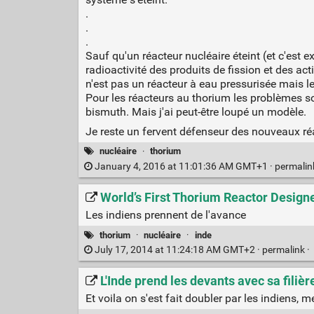
.
.
.
Sauf qu'un réacteur nucléaire éteint (et c'es
radioactivité des produits de fission et des acti
n'est pas un réacteur à eau pressurisée mais le
Pour les réacteurs au thorium les problèmes so
bismuth. Mais j'ai peut-être loupé un modèle.
Je reste un fervent défenseur des nouveaux réa
nucléaire
·
thorium
January 4, 2016 at 11:01:36 AM GMT+1 ·
permali
World’s First Thorium Reactor Designe
Les indiens prennent de l'avance
thorium
·
nucléaire
·
inde
July 17, 2014 at 11:24:18 AM GMT+2 ·
permalink
·
L'Inde prend les devants avec sa filiè
Et voila on s'est fait doubler par les indiens, m