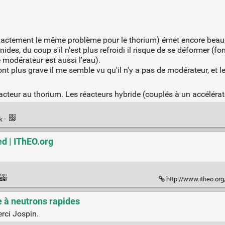
t exactement le même problème pour le thorium) émet encore bea
nides, du coup s'il n'est plus refroidi il risque de se déformer (fo
 modérateur est aussi l'eau).
nt plus grave il me semble vu qu'il n'y a pas de modérateur, et l
cteur au thorium. Les réacteurs hybride (couplés à un accélérat
nk
·
d | IThEO.org
http://www.itheo.org/
re à neutrons rapides
erci Jospin.