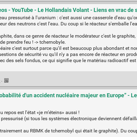
eos - YouTube - Le Hollandais Volant - Liens en vrac de
eau pressurisé à l'uranium : c'est aussi une casserole d'eau qu'on 
ur des neutrons c'est l'eau. Du coup si le réacteur s'emballe l'
hite, dans ce genre de réacteur le modérateur c'est le graphite, s
 de prendre feu ! -> tchernobyle.
éaire c'est surtout parce qu'il est beaucoup plus abondant et no
stions de sécurité vu qu'il n'y a pas encore de réacteur en produ
c des sels fondus, ce qui signifie que le matériau radioactif est 
k
·
probabilité d'un accident nucléaire majeur en Europe” - 
u repos est l'état «je m'éteins» aussi !
 pressurisé (si tous les systèmes électronique deviennent défail
trairement au RBMK de tchernobyl qui était le graphite). Du coup 