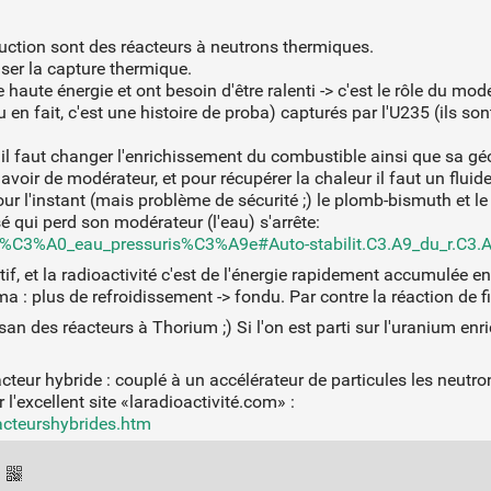
duction sont des réacteurs à neutrons thermiques.
ser la capture thermique.
haute énergie et ont besoin d'être ralenti -> c'est le rôle du mod
en fait, c'est une histoire de proba) capturés par l'U235 (ils son
s il faut changer l'enrichissement du combustible ainsi que sa géo
avoir de modérateur, et pour récupérer la chaleur il faut un flui
ur l'instant (mais problème de sécurité ;) le plomb-bismuth et l
é qui perd son modérateur (l'eau) s'arrête:
r_%C3%A0_eau_pressuris%C3%A9e#Auto-stabilit.C3.A9_du_r.C3.A
tif, et la radioactivité c'est de l'énergie rapidement accumulée en 
a : plus de refroidissement -> fondu. Par contre la réaction de fis
san des réacteurs à Thorium ;) Si l'on est parti sur l'uranium enr
éacteur hybride : couplé à un accélérateur de particules les neutro
 l'excellent site «laradioactivité.com» :
acteurshybrides.htm
·