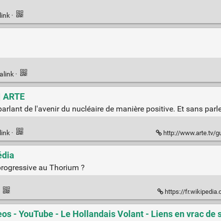
link
·
alink
·
 | ARTE
rlant de l'avenir du nucléaire de manière positive. Et sans parle
link
·
http://www.arte.tv/guid
édia
 progressive au Thorium ?
·
https://fr.wikiped
eos - YouTube - Le Hollandais Volant - Liens en vrac de 