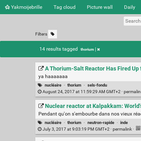
Yakmoijebrille
Tag cloud
Picture wall
Daily
Filters
14 results tagged
thorium
A Thorium-Salt Reactor Has Fired Up 
ya haaaaaaa
nucléaire
·
thorium
·
sels-fondu
August 24, 2017 at 11:59:29 AM GMT+2 ·
permali
Nuclear reactor at Kalpakkam: World's 
Pendant qu'on s'embourbe dans nos vieux réact
nucléaire
·
thorium
·
neutron-rapide
·
inde
July 3, 2017 at 9:03:19 PM GMT+2 ·
permalink
·