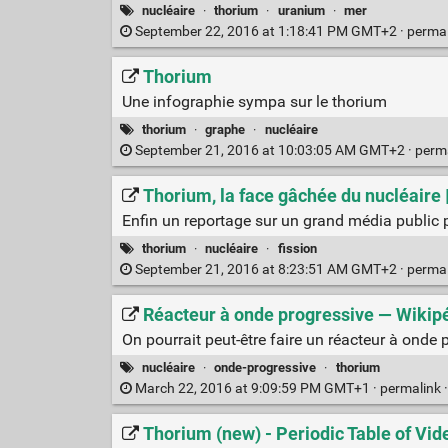
nucléaire
·
thorium
·
uranium
·
mer
September 22, 2016 at 1:18:41 PM GMT+2 ·
perma
Thorium
Une infographie sympa sur le thorium
thorium
·
graphe
·
nucléaire
September 21, 2016 at 10:03:05 AM GMT+2 ·
perm
Thorium, la face gâchée du nucléaire
Enfin un reportage sur un grand média public pa
thorium
·
nucléaire
·
fission
September 21, 2016 at 8:23:51 AM GMT+2 ·
perma
Réacteur à onde progressive — Wikip
On pourrait peut-être faire un réacteur à onde
nucléaire
·
onde-progressive
·
thorium
March 22, 2016 at 9:09:59 PM GMT+1 ·
permalink
Thorium (new) - Periodic Table of Vid