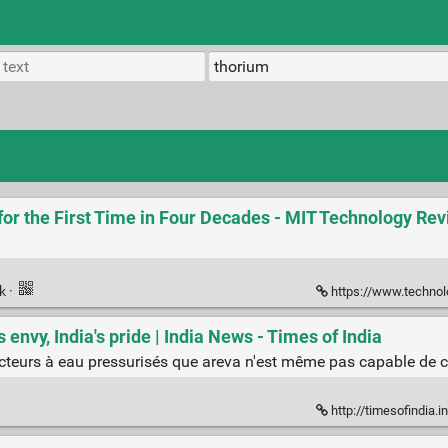
for the First Time in Four Decades - MIT Technology Re
nk
·
https://www.technologyreview.com/t
envy, India's pride | India News - Times of India
eurs à eau pressurisés que areva n'est même pas capable de con
http://timesofindia.indiatimes.c