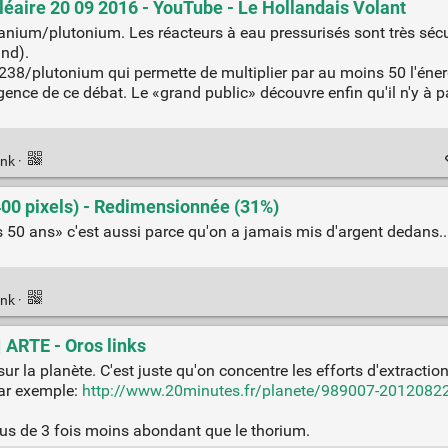
léaire 20 09 2016 - YouTube - Le Hollandais Volant
ranium/plutonium. Les réacteurs à eau pressurisés sont très sécur
and).
238/plutonium qui permette de multiplier par au moins 50 l'éner
ence de ce débat. Le «grand public» découvre enfin qu'il n'y à pa
ink
·
0 pixels) - Redimensionnée (31%)
ns 50 ans» c'est aussi parce qu'on a jamais mis d'argent dedans
ink
·
| ARTE - Oros links
r la planète. C'est juste qu'on concentre les efforts d'extraction 
par exemple:
http://www.20minutes.fr/planete/989007-20120822-
lus de 3 fois moins abondant que le thorium.