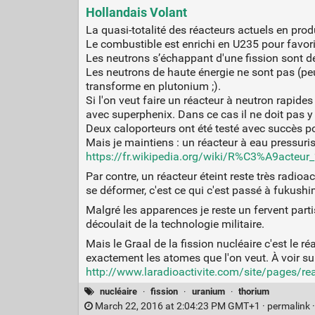
Hollandais Volant
La quasi-totalité des réacteurs actuels en pro
Le combustible est enrichi en U235 pour favori
Les neutrons s’échappant d'une fission sont de 
Les neutrons de haute énergie ne sont pas (peu 
transforme en plutonium ;).
Si l'on veut faire un réacteur à neutron rapide
avec superphenix. Dans ce cas il ne doit pas y 
Deux caloporteurs ont été testé avec succès po
Mais je maintiens : un réacteur à eau pressuris
https://fr.wikipedia.org/wiki/R%C3%A9acteu
Par contre, un réacteur éteint reste très radioac
se déformer, c'est ce qui c'est passé à fukushim
Malgré les apparences je reste un fervent parti
découlait de la technologie militaire.
Mais le Graal de la fission nucléaire c'est le r
exactement les atomes que l'on veut. À voir sur
http://www.laradioactivite.com/site/pages/re
nucléaire
·
fission
·
uranium
·
thorium
March 22, 2016 at 2:04:23 PM GMT+1 ·
permalink