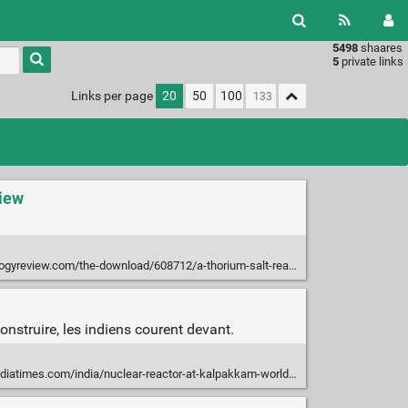
5498
shaares
Type 1 or
5
private links
more
characters
Links per page
20
50
100
for
results.
view
he-download/608712/a-thorium-salt-reactor-has-fired-up-for-the-first-time-in-four-decades/
struire, les indiens courent devant.
om/india/nuclear-reactor-at-kalpakkam-worlds-envy-indias-pride/articleshow/59407602.cms