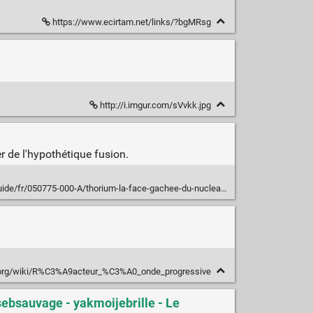
https://www.ecirtam.net/links/?bgMRsg
http://i.imgur.com/sVvkk.jpg
r de l'hypothétique fusion.
e/fr/050775-000-A/thorium-la-face-gachee-du-nucleaire?autoplay=1
ia.org/wiki/R%C3%A9acteur_%C3%A0_onde_progressive
sebsauvage - yakmoijebrille - Le