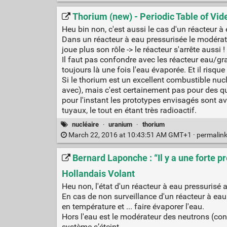
Thorium (new) - Periodic Table of Vid
Heu bin non, c'est aussi le cas d'un réacteur à 
Dans un réacteur à eau pressurisée le modérate
joue plus son rôle -> le réacteur s'arrête aussi !
Il faut pas confondre avec les réacteur eau/grap
toujours là une fois l'eau évaporée. Et il risque
Si le thorium est un excellent combustible nucl
avec), mais c'est certainement pas pour des que
pour l'instant les prototypes envisagés sont ave
tuyaux, le tout en étant très radioactif.
nucléaire
·
uranium
·
thorium
March 22, 2016 at 10:43:51 AM GMT+1 ·
permalin
Bernard Laponche : “Il y a une forte 
Hollandais Volant
Heu non, l'état d'un réacteur à eau pressurisé a
En cas de non surveillance d'un réacteur à eau
en température et ... faire évaporer l'eau.
Hors l'eau est le modérateur des neutrons (con
système s’éteint.