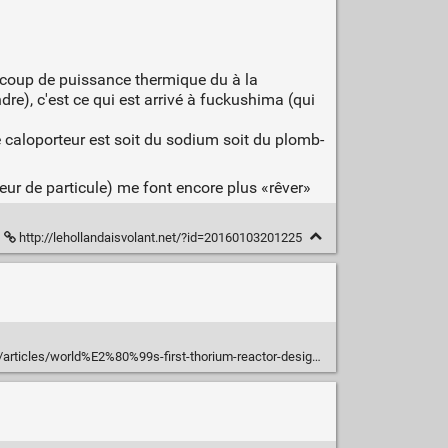
ucoup de puissance thermique du à la
ndre), c'est ce qui est arrivé à fuckushima (qui
e caloporteur est soit du sodium soit du plomb-
eur de particule) me font encore plus «rêver»
http://lehollandaisvolant.net/?id=20160103201225
articles/world%E2%80%99s-first-thorium-reactor-designed