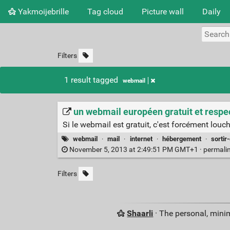
Yakmoijebrille
Tag cloud
Picture wall
Daily
Filters
1 result tagged
webmail
un webmail européen gratuit et respectu
Si le webmail est gratuit, c'est forcément louch
webmail
·
mail
·
internet
·
hébergement
·
sortir
November 5, 2013 at 2:49:51 PM GMT+1 ·
permali
Filters
Shaarli
· The personal, minim