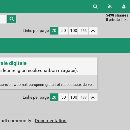
5498
shaares
Type 1 or
5
private links
more
characters
Links per page
20
50
100
for
results.
ale digitale
si leur religion écolo-charbon m'agace).
n-webmail-europeen-gratuit-et-respectueux-de-votre-vie-privee-cest-possible/
Links per page
20
50
100
aarli community ·
Documentation