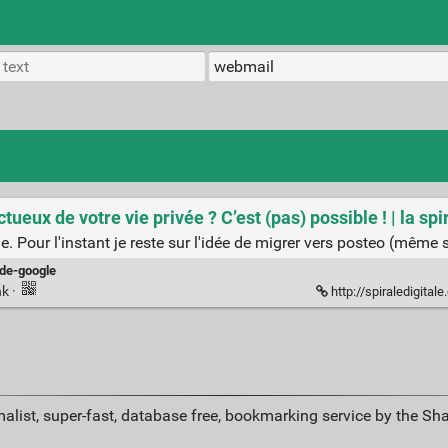
eux de votre vie privée ? C’est (pas) possible ! | la spir
e. Pour l'instant je reste sur l'idée de migrer vers posteo (même 
-de-google
nk
·
http://spiraledigitale.com/u
alist, super-fast, database free, bookmarking service by the Sh