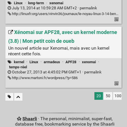
Linux
·
long-term
·
xenomai
July 13, 2014 at 10:59:28 AM GMT+2 ·
permalink
http://linuxfr.org/users/vinvin36/journaux/le-noyau-linux-3-14-beneficiera-d-une-maintenance-etendue-durant-deux-annees
Xénomai sur APF28, avec un kernel moderne
(3.8) | Mon petit coin de oueb
Un nouvel article sur Xenomai, mais avec un kernel
récent cette fois.
kernel
·
Linux
·
armadeus
·
APF28
·
xenomai
·
temps-réel
October 27, 2013 at 4:45:02 PM GMT+1 ·
permalink
http://www.martoni.fr/wordpress/?p=586
20
50
100
Shaarli
· The personal, minimalist, super-fast,
database free, bookmarking service by the Shaarli