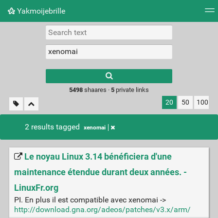
Yakmoijebrille
Tag cloud
Picture wall
Daily
RSS Feed
Logi
Type 1 or more
characters for
results.
5498
shaares ·
5
private links
20
50
100
2 results tagged
xenomai
Le noyau Linux 3.14 bénéficiera d'une
maintenance étendue durant deux années. -
LinuxFr.org
PI. En plus il est compatible avec xenomai ->
http://download.gna.org/adeos/patches/v3.x/arm/