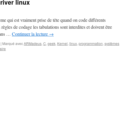
river linux
ème qui est vraiment prise de tête quand on code différents
règles de codage les tabulations sont interdites et doivent être
 dans …
Continuer la lecture
→
|
Marqué avec
ARMadeus
,
C
,
geek
,
Kernel
,
linux
,
programmation
,
systèmes
aire