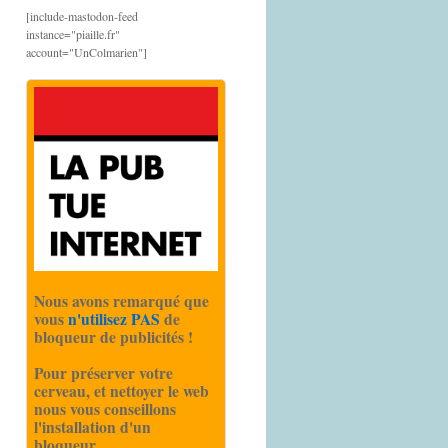
[include-mastodon-feed
instance="piaille.fr"
account="UnColmarien"]
Nous avons remarqué que
vous
n'utilisez PAS
de
bloqueur de publicités !
Pour préserver votre
cerveau, et nettoyer le web
nous vous conseillons
l'installation d'un
bloqueur.