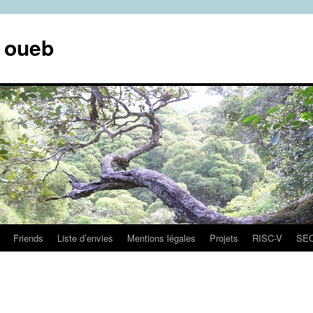
e oueb
Friends
Liste d’envies
Mentions légales
Projets
RISC-V
SE