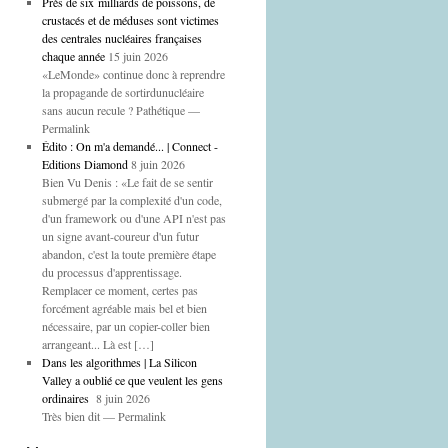
Près de six milliards de poissons, de
crustacés et de méduses sont victimes
des centrales nucléaires françaises
chaque année
15 juin 2026
«LeMonde» continue donc à reprendre
la propagande de sortirdunucléaire
sans aucun recule ? Pathétique —
Permalink
Édito : On m'a demandé... | Connect -
Editions Diamond
8 juin 2026
Bien Vu Denis : «Le fait de se sentir
submergé par la complexité d'un code,
d'un framework ou d'une API n'est pas
un signe avant-coureur d'un futur
abandon, c'est la toute première étape
du processus d'apprentissage.
Remplacer ce moment, certes pas
forcément agréable mais bel et bien
nécessaire, par un copier-coller bien
arrangeant... Là est […]
Dans les algorithmes | La Silicon
Valley a oublié ce que veulent les gens
ordinaires
8 juin 2026
Très bien dit — Permalink