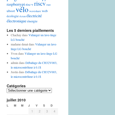
riscv
raspberrypi
risc-v
rust
vélo
uboot
web
waveshare
électricité
écologie
écran
électronique
énergie
Les 5 derniers piaillements
Chachay
dans
Vidanger un lave-linge
LG bouché
madame denat
dans
Vidanger un lave-
linge LG bouché
Yvon
dans
Vidanger un lave-linge LG
bouché
admin
dans
Déballage du CH32V003,
le microcontrôleur à 0.1$
Justin
dans
Déballage du CH32V003,
le microcontrôleur à 0.1$
Catégories
Catégories
juillet 2010
L
M
M
J
V
S
D
1
2
3
4