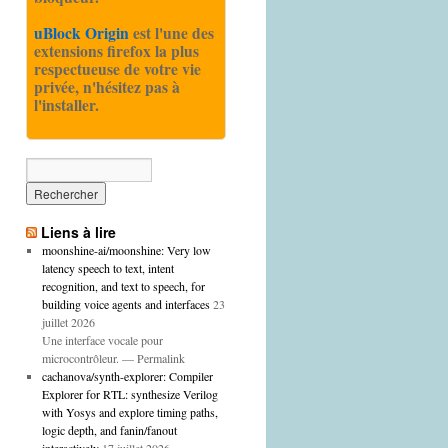
uBlock Origin
est l'une des
extensions firefox la plus
respectueuse de votre vie
privée, n'hésitez pas à
l'installer.
Liens à lire
moonshine-ai/moonshine: Very low
latency speech to text, intent
recognition, and text to speech, for
building voice agents and interfaces
23
juillet 2026
Une interface vocale pour
microcontrôleur. — Permalink
cachanova/synth-explorer: Compiler
Explorer for RTL: synthesize Verilog
with Yosys and explore timing paths,
logic depth, and fanin/fanout