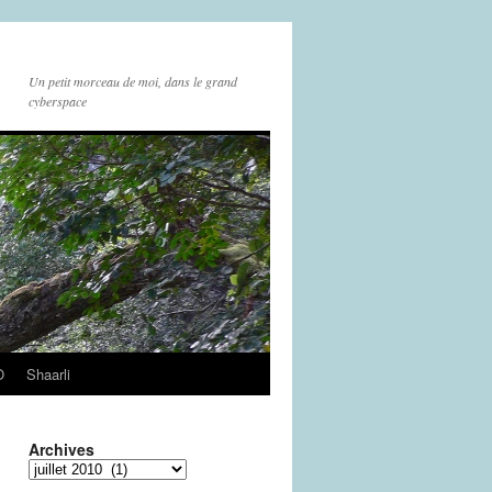
Un petit morceau de moi, dans le grand
cyberspace
O
Shaarli
Archives
Archives