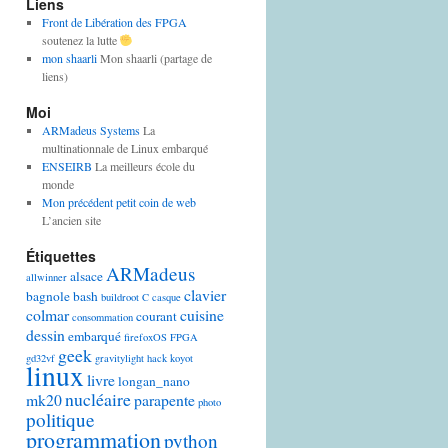
Liens
Front de Libération des FPGA
soutenez la lutte
mon shaarli
Mon shaarli (partage de
liens)
Moi
ARMadeus Systems
La
multinationnale de Linux embarqué
ENSEIRB
La meilleurs école du
monde
Mon précédent petit coin de web
L’ancien site
Étiquettes
ARMadeus
alsace
allwinner
clavier
bagnole
bash
buildroot
C
casque
colmar
cuisine
courant
consommation
dessin
embarqué
firefoxOS
FPGA
geek
gd32vf
gravitylight
hack
koyot
linux
livre
longan_nano
nucléaire
mk20
parapente
photo
politique
programmation
python