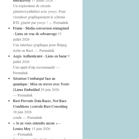
interactively
17 juillet 2026
Un explorateur de circuits
générés/synthétisé avec yosys. Pour
visualiser graphiquement le schema
RTL généré par yosys ! — Permalink
Frame - Media conversion reimagined
- Liens en vrac de sebsauvage
15
juillet 2026
Une interface graphique pour ffmpeg
écrite en Rust. — Permalink
Aegis Authenticator - Liens en bazar
9
juillet 2026
Une appli d'otp recommandé —
Permalink
Sécuriser l’embarqué face au
quantique : Mise en œuvre avec Yocto
| Linux Embedded
29 juin 2026
— Permalink
Rust Prevents Data Races, Not Race
Conditions | corrode Rust Consulting
18 juin 2026
coude — Permalink
« Je ne veux entendre aucun » –
Louise Mey
15 juin 2026
— Permalink