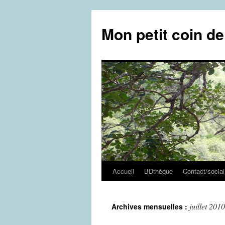
Aller
au
Mon petit coin d
contenu
Accueil
BDthèque
Contact/social
juillet 2010
Archives mensuelles :