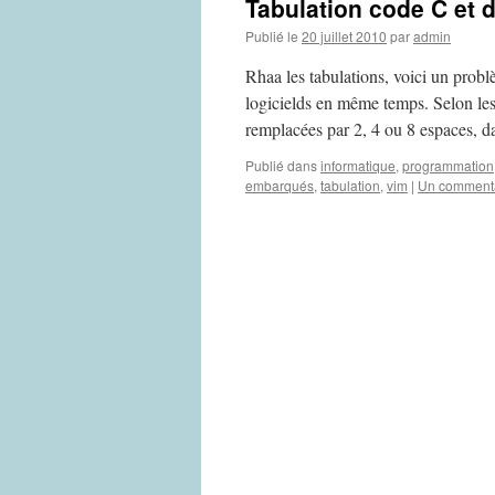
Tabulation code C et d
Publié le
20 juillet 2010
par
admin
Rhaa les tabulations, voici un probl
logicields en même temps. Selon les 
remplacées par 2, 4 ou 8 espaces,
Publié dans
informatique
,
programmation
embarqués
,
tabulation
,
vim
|
Un comment