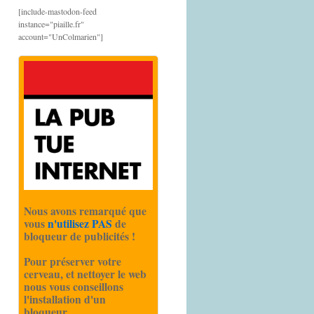
[include-mastodon-feed
instance="piaille.fr"
account="UnColmarien"]
Nous avons remarqué que
vous
n'utilisez PAS
de
bloqueur de publicités !
Pour préserver votre
cerveau, et nettoyer le web
nous vous conseillons
l'installation d'un
bloqueur.