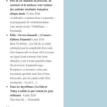
Près de six milliards de poissons, de
crustacés et de méduses sont victimes
des centrales nucléaires françaises
chaque année
15 juin 2026
«LeMonde» continue donc à reprendre
la propagande de sortirdunucléaire
sans aucun recule ? Pathétique —
Permalink
Édito : On m'a demandé... | Connect -
Editions Diamond
8 juin 2026
Bien Vu Denis : «Le fait de se sentir
submergé par la complexité d'un code,
d'un framework ou d'une API n'est pas
un signe avant-coureur d'un futur
abandon, c'est la toute première étape
du processus d'apprentissage.
Remplacer ce moment, certes pas
forcément agréable mais bel et bien
nécessaire, par un copier-coller bien
arrangeant... Là est […]
Dans les algorithmes | La Silicon
Valley a oublié ce que veulent les gens
ordinaires
8 juin 2026
Très bien dit — Permalink