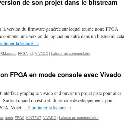
ersion de son projet dans le bitstream
r la version du firmware générée sur lequel tourne notre FPGA.
 compile, une version de logiciel ou autre dans un bitstream, cela
ntinuer la lecture
→
ARMadeus
,
FPGA
,
tcl
,
VIVADO
|
Laisser un commentaire
son FPGA en mode console avec Vivado
 l’interface graphique vivado et d’ouvrir un projet juste pour aller
. Surtout quand on est sorti du «mode développement» pour
 FPGA. Voici …
Continuer la lecture
→
us
,
bash
,
FPGA
,
KINTEX7
,
VIVADO
|
Laisser un commentaire