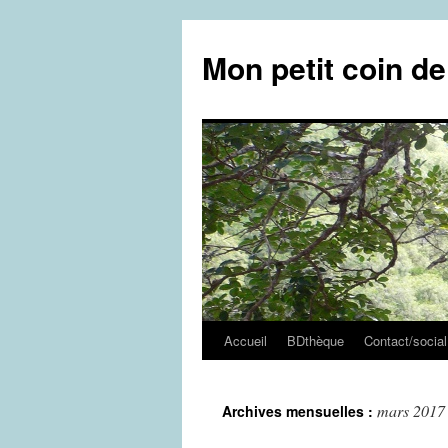
Aller
au
Mon petit coin d
contenu
Accueil
BDthèque
Contact/social
mars 2017
Archives mensuelles :