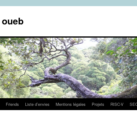
e oueb
Friends
Liste d’envies
Mentions légales
Projets
RISC-V
SE