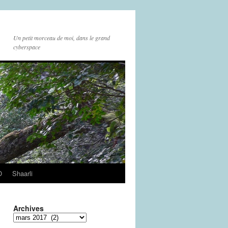
Un petit morceau de moi, dans le grand
cyberspace
O
Shaarli
Archives
Archives