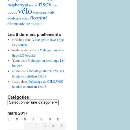
riscv
raspberrypi
risc-v
rust
vélo
uboot
web
waveshare
électricité
écologie
écran
électronique
énergie
Les 5 derniers piaillements
Chachay
dans
Vidanger un lave-linge
LG bouché
madame denat
dans
Vidanger un lave-
linge LG bouché
Yvon
dans
Vidanger un lave-linge LG
bouché
admin
dans
Déballage du CH32V003,
le microcontrôleur à 0.1$
Justin
dans
Déballage du CH32V003,
le microcontrôleur à 0.1$
Catégories
Catégories
mars 2017
L
M
M
J
V
S
D
1
2
3
4
5