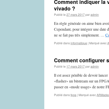
Comment indiquer la v
vivado ?
Publié le
27 mars 2017
par
admin
En règle générale on aime bien avoi
Cependant, pour intégrer une date de
ne se fait pas très simplement. …
Co
Publié dans
informatique
|
Marqué avec
Comment configurer 
Publié le
17 mars 2017
par
admin
Il est assez pénible de devoir lancer
«flasher» un bitstream sur un FPGA
passer en «mode usage» de notre
Publié dans
fpga
|
Marqué avec
ARMade