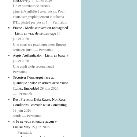
interactively
17 juillet 2026
Un explorateur de circuits
générés/synthétisé avec yosys. Pour
visualiser graphiquement le schema
RTL généré par yosys ! — Permalink
Frame - Media conversion reimagined
- Liens en vrac de sebsauvage
15
juillet 2026
Une interface graphique pour ffmpeg
écrite en Rust. — Permalink
Aegis Authenticator - Liens en bazar
9
juillet 2026
Une appli d'otp recommandé —
Permalink
Sécuriser l’embarqué face au
quantique : Mise en œuvre avec Yocto
| Linux Embedded
29 juin 2026
— Permalink
Rust Prevents Data Races, Not Race
Conditions | corrode Rust Consulting
18 juin 2026
coude — Permalink
« Je ne veux entendre aucun » –
Louise Mey
15 juin 2026
— Permalink