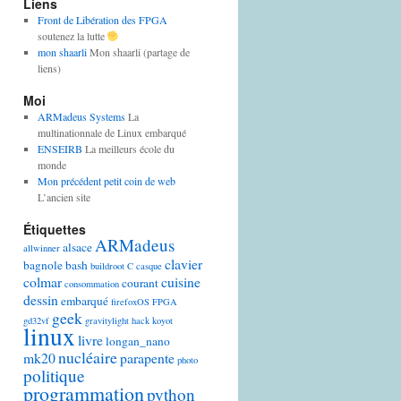
Liens
Front de Libération des FPGA
soutenez la lutte
mon shaarli
Mon shaarli (partage de
liens)
Moi
ARMadeus Systems
La
multinationnale de Linux embarqué
ENSEIRB
La meilleurs école du
monde
Mon précédent petit coin de web
L’ancien site
Étiquettes
ARMadeus
alsace
allwinner
clavier
bagnole
bash
buildroot
C
casque
colmar
cuisine
courant
consommation
dessin
embarqué
firefoxOS
FPGA
geek
gd32vf
gravitylight
hack
koyot
linux
livre
longan_nano
nucléaire
mk20
parapente
photo
politique
programmation
python