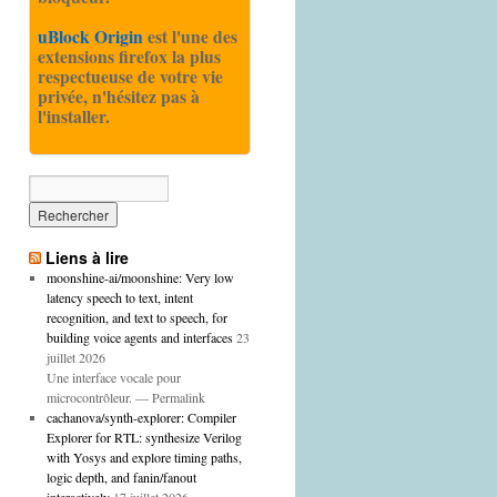
uBlock Origin
est l'une des
extensions firefox la plus
respectueuse de votre vie
privée, n'hésitez pas à
l'installer.
Liens à lire
moonshine-ai/moonshine: Very low
latency speech to text, intent
recognition, and text to speech, for
building voice agents and interfaces
23
juillet 2026
Une interface vocale pour
microcontrôleur. — Permalink
cachanova/synth-explorer: Compiler
Explorer for RTL: synthesize Verilog
with Yosys and explore timing paths,
logic depth, and fanin/fanout