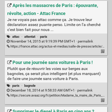
Après les massacres de Paris : épouvante,
révolte, action - Attac France
Je ne voyais pas attac comme ça. Je trouve leur
déclaration assez puante perso. Limite on l'a cherché
c'est bien fait pour nous ...
attac
·
attentat
·
paris
November 14, 2015 at 9:19:39 PM GMT+1 ·
permalink
https://france.attac.org/actus-et-medias/salle-de-presse/article/apres-les-massacres-de-paris-epouvante-revolte-action
Pour une journée sans voitures à Paris !
Plutôt que de réouvrir les voies sur berges aux
bagnoles, ça serait plus intelligent (et plus marquant)
de faire une journée sans voiture à Paris.
paris
·
bagnole
December 18, 2014 at 9:58:33 AM GMT+1 ·
permalink
https://secure.avaaz.org/fr/petition/Madame_la_maire_de_Paris_Anne_Hidalgo_Une_journee_sans_voitures_a_Paris/
Supprimer le diesel à Paris en cinq ans ?