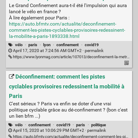
Le Grand Confinement aura-t-il été l'impulsion qui aura
lancé le vélo en france ?
À lire également pour Paris :
https://auto.bfmtv.com/actualite/deconfinement-
comment-les-pistes-cyclables-provisoires-redessinent-
la-mobilite-a-paris-1893338.html
vélo
·
paris
·
lyon
·
confinement
·
covid19
April 17, 2020 at 7:24:56 AM GMT+2 ·
permalink
https://www.lyonmag.com/article/107013/deconfinement-la-metropole-de-lyon-veut-donner-plus-de-place-aux-velos-et-aux-pietons
Déconfinement: comment les pistes
cyclables provisoires redessinent la mobilité à
Paris
C'est sérieux ? Paris va enfin se doter d'une vrai
politique cyclable grâce au dé-confinement ? (bon c'est
un lien bfm ...)
vélo
·
confinement
·
covid19
·
paris
·
politique
April 15, 2020 at 10:06:29 PM GMT+2 ·
permalink
https://auto.bfmtv.com/actualite/deconfinement-comment-les-pistes-cyclables-provisoires-redessinent-la-mobilite-a-paris-1893338.html