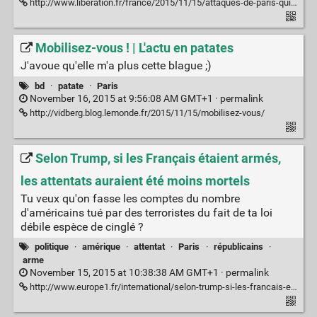
http://www.liberation.fr/france/2015/11/15/attaques-de-paris-qui-sont-les-victimes_1413563
Mobilisez-vous ! | L'actu en patates
J'avoue qu'elle m'a plus cette blague ;)
bd
·
patate
·
Paris
November 16, 2015 at 9:56:08 AM GMT+1 ·
permalink
http://vidberg.blog.lemonde.fr/2015/11/15/mobilisez-vous/
Selon Trump, si les Français étaient armés,
les attentats auraient été moins mortels
Tu veux qu'on fasse les comptes du nombre
d'américains tué par des terroristes du fait de ta loi
débile espèce de cinglé ?
politique
·
amérique
·
attentat
·
Paris
·
républicains
·
arme
November 15, 2015 at 10:38:38 AM GMT+1 ·
permalink
http://www.europe1.fr/international/selon-trump-si-les-francais-etaient-armes-les-attentats-auraient-ete-moins-mortels-2620587