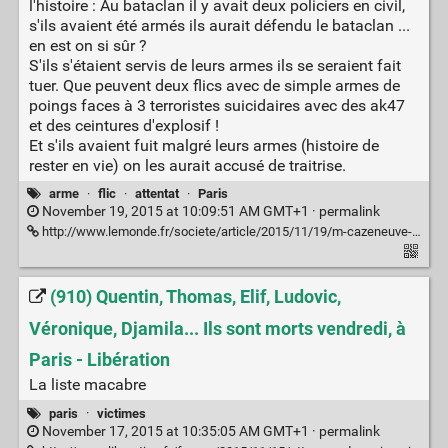
l'histoire : Au bataclan il y avait deux policiers en civil,
s'ils avaient été armés ils aurait défendu le bataclan ...
en est on si sûr ?
S'ils s'étaient servis de leurs armes ils se seraient fait
tuer. Que peuvent deux flics avec de simple armes de
poings faces à 3 terroristes suicidaires avec des ak47
et des ceintures d'explosif !
Et s'ils avaient fuit malgré leurs armes (histoire de
rester en vie) on les aurait accusé de traitrise.
arme
·
flic
·
attentat
·
Paris
November 19, 2015 at 10:09:51 AM GMT+1 ·
permalink
http://www.lemonde.fr/societe/article/2015/11/19/m-cazeneuve-autorise-les-policiers-a-porter-une-arme-en-dehors-de-leur-service_4812973_3224.html
(910) Quentin, Thomas, Elif, Ludovic,
Véronique, Djamila... Ils sont morts vendredi, à
Paris - Libération
La liste macabre
paris
·
victimes
November 17, 2015 at 10:35:05 AM GMT+1 ·
permalink