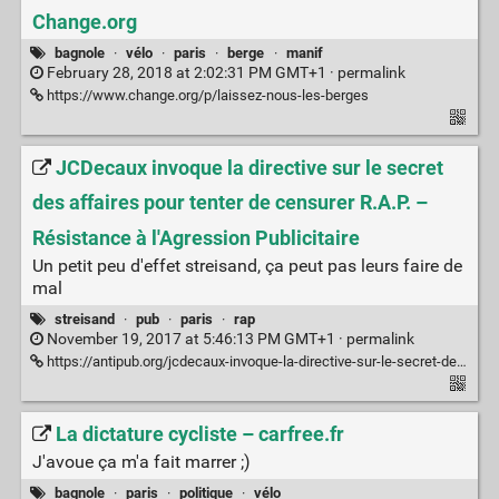
Change.org
bagnole
·
vélo
·
paris
·
berge
·
manif
February 28, 2018 at 2:02:31 PM GMT+1 ·
permalink
https://www.change.org/p/laissez-nous-les-berges
JCDecaux invoque la directive sur le secret
des affaires pour tenter de censurer R.A.P. –
Résistance à l'Agression Publicitaire
Un petit peu d'effet streisand, ça peut pas leurs faire de
mal
streisand
·
pub
·
paris
·
rap
November 19, 2017 at 5:46:13 PM GMT+1 ·
permalink
https://antipub.org/jcdecaux-invoque-la-directive-sur-le-secret-des-affaires-pour-tenter-de-censurer-r-a-p/
La dictature cycliste – carfree.fr
J'avoue ça m'a fait marrer ;)
bagnole
·
paris
·
politique
·
vélo