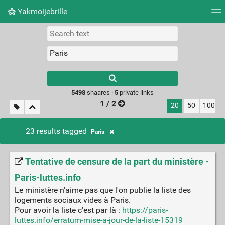
Yakmoijebrille
Tag cloud
Picture wall
Daily
RSS Feed
Logi
Type 1 or more
characters for
results.
5498
shaares ·
5
private links
1 / 2
20
50
100
23 results tagged
Paris
Tentative de censure de la part du ministère -
Paris-luttes.info
Le ministère n'aime pas que l'on publie la liste des
logements sociaux vides à Paris.
Pour avoir la liste c'est par là :
https://paris-
luttes.info/erratum-mise-a-jour-de-la-liste-15319