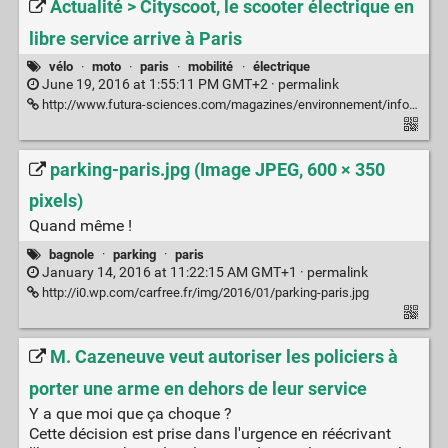
Actualité > Cityscoot, le scooter électrique en
libre service arrive à Paris
vélo
·
moto
·
paris
·
mobilité
·
électrique
June 19, 2016 at 1:55:11 PM GMT+2 ·
permalink
http://www.futura-sciences.com/magazines/environnement/infos/actu/d/developpement-durable-cityscoot-scooter-electrique-libre-service-arrive-paris-63215/
parking-paris.jpg (Image JPEG, 600 × 350
pixels)
Quand même !
bagnole
·
parking
·
paris
January 14, 2016 at 11:22:15 AM GMT+1 ·
permalink
http://i0.wp.com/carfree.fr/img/2016/01/parking-paris.jpg
M. Cazeneuve veut autoriser les policiers à
porter une arme en dehors de leur service
Y a que moi que ça choque ?
Cette décision est prise dans l'urgence en réécrivant