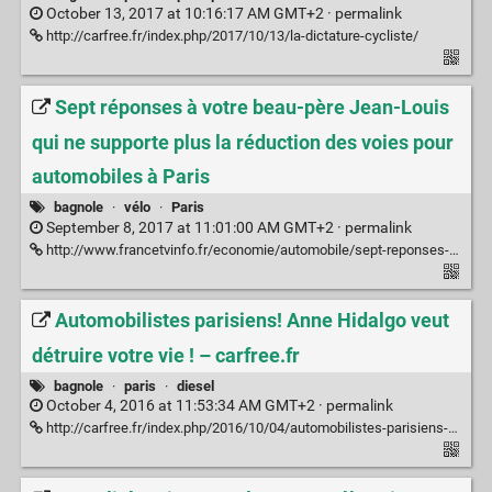
October 13, 2017 at 10:16:17 AM GMT+2 ·
permalink
http://carfree.fr/index.php/2017/10/13/la-dictature-cycliste/
Sept réponses à votre beau-père Jean-Louis
qui ne supporte plus la réduction des voies pour
automobiles à Paris
bagnole
·
vélo
·
Paris
September 8, 2017 at 11:01:00 AM GMT+2 ·
permalink
http://www.francetvinfo.fr/economie/automobile/sept-reponses-a-votre-beau-pere-jean-louis-qui-ne-supporte-plus-la-reduction-des-voies-pour-automobiles-a-paris_2358101.html
Automobilistes parisiens! Anne Hidalgo veut
détruire votre vie ! – carfree.fr
bagnole
·
paris
·
diesel
October 4, 2016 at 11:53:34 AM GMT+2 ·
permalink
http://carfree.fr/index.php/2016/10/04/automobilistes-parisiens-anne-hidalgo-veut-detruire-votre-vie/