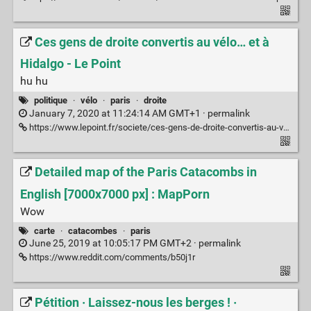
Ces gens de droite convertis au vélo… et à
Hidalgo - Le Point
hu hu
politique
·
vélo
·
paris
·
droite
January 7, 2020 at 11:24:14 AM GMT+1 ·
permalink
https://www.lepoint.fr/societe/ces-gens-de-droite-convertis-au-velo-et-a-hidalgo-20-12-2019-2354221_23.php
Detailed map of the Paris Catacombs in
English [7000x7000 px] : MapPorn
Wow
carte
·
catacombes
·
paris
June 25, 2019 at 10:05:17 PM GMT+2 ·
permalink
https://www.reddit.com/comments/b50j1r
Pétition · Laissez-nous les berges ! ·