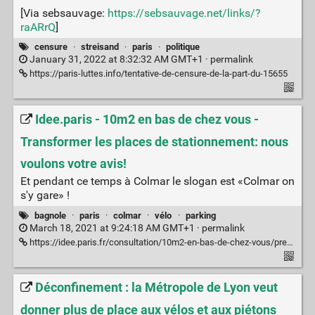
[Via sebsauvage:
https://sebsauvage.net/links/?
raARrQ
]
censure
·
streisand
·
paris
·
politique
January 31, 2022 at 8:32:32 AM GMT+1 ·
permalink
https://paris-luttes.info/tentative-de-censure-de-la-part-du-15655
Idee.paris - 10m2 en bas de chez vous -
Transformer les places de stationnement: nous
voulons votre avis!
Et pendant ce temps à Colmar le slogan est «Colmar on
s'y gare» !
bagnole
·
paris
·
colmar
·
vélo
·
parking
March 18, 2021 at 9:24:18 AM GMT+1 ·
permalink
https://idee.paris.fr/consultation/10m2-en-bas-de-chez-vous/presentation/transformer-les-places-de-stationnement-nous-voulons-votre-avis
Déconfinement : la Métropole de Lyon veut
donner plus de place aux vélos et aux piétons