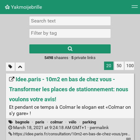
Yakmoijebrille
Tag cloud
Picture wall
Daily
RSS Feed
Logi
Type 1 or more
characters for
results.
5498
shaares ·
5
private links
20
50
100
Idee.paris - 10m2 en bas de chez vous -
Transformer les places de stationnement: nous
voulons votre avis!
Et pendant ce temps à Colmar le slogan est «Colmar on
s'y gare» !
bagnole
·
paris
·
colmar
·
vélo
·
parking
March 18, 2021 at 9:24:18 AM GMT+1 ·
permalink
https://idee.paris.fr/consultation/10m2-en-bas-de-chez-vous/presentation/transformer-les-places-de-stationnement-nous-voulons-votre-avis